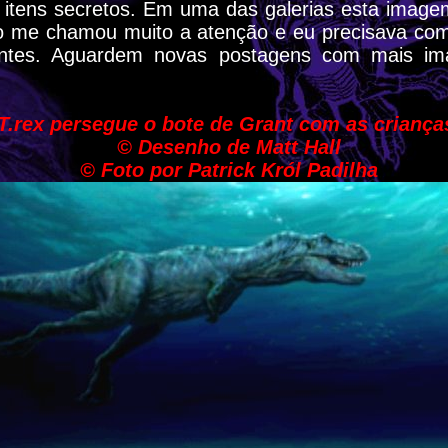
s itens secretos. Em uma das galerias esta imag
ro me chamou muito a atenção e eu precisava com
tantes. Aguardem novas postagens com mais im
T.rex persegue o bote de Grant com as criança
©
Desenho de Matt Hall
©
Foto por Patrick Król Padilha