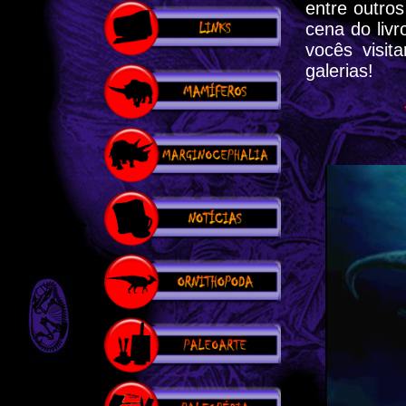
entre outro
cena do liv
vocês visi
galerias!