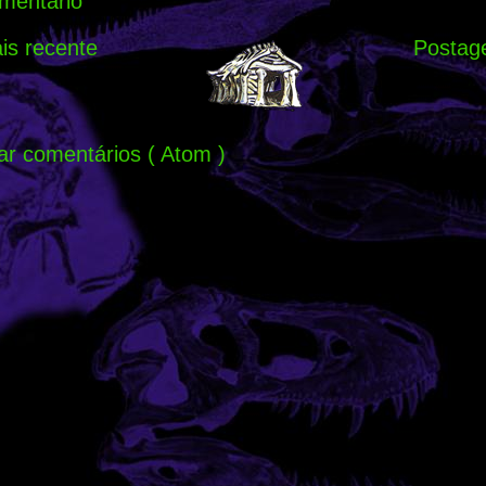
mentário
s recente
Postag
ar comentários ( Atom )