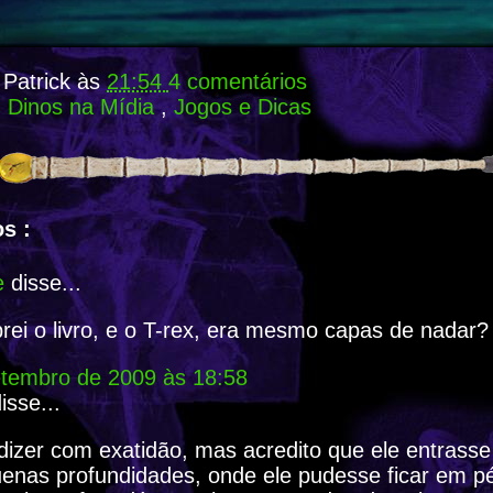
r
Patrick
às
21:54
4 comentários
:
Dinos na Mídia
,
Jogos e Dicas
s :
e
disse...
ei o livro, e o T-rex, era mesmo capas de nadar?
etembro de 2009 às 18:58
isse...
dizer com exatidão, mas acredito que ele entrass
enas profundidades, onde ele pudesse ficar em p