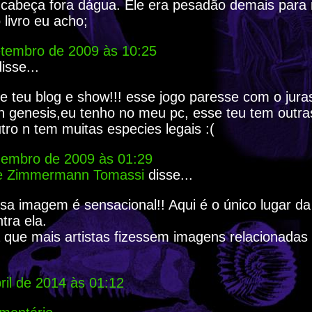
 cabeça fora dágua. Ele era pesadão demais para
livro eu acho;
etembro de 2009 às 10:25
isse...
e teu blog e show!!! esse jogo paresse com o jura
n genesis,eu tenho no meu pc, esse teu tem outr
tro n tem muitas especies legais :(
zembro de 2009 às 01:29
e Zimmermann Tomassi
disse...
sa imagem é sensacional!! Aqui é o único lugar da
tra ela.
 que mais artistas fizessem imagens relacionadas
ril de 2014 às 01:12