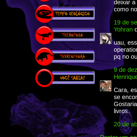
deixar a
como no 
19 de s
Yohran
d
uau, ess
operatio
pq no ou
9 de de
Henriqu
Cara, es
se encon
Gostaria
livros.
20 de ab