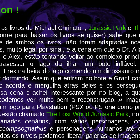
on !
os livros de Michael Chrincton,
Jurassic Park
e
Th
nome para baixar os livros se quiser) sabe que 
es de ambos os livros, não foram adaptadas no
, muito legal por sinal, é a cena em que o Dr. Al
 e Alex, estão tentando voltar ao complexo princi
travessar o lago da ilha num bote inflável
 T.rex na beira do lago comendo um dinossauro m
r dormindo. Assim que entram no bote e Grant c
ro acorda e mergulha atrás deles e os persegu
a cena e achei interessante por no blog, a qu
podemos ver muito bem a reconstrução. A image
 um jogo para Playstation (PSX ou PS one como pre
questão chamado
The Lost World Jurassic Park
, n
ariados cenários, com vários personagens, co
rocompsognathus
e personagens humanos até o 
dos os níveis podemos liberar galerias de image