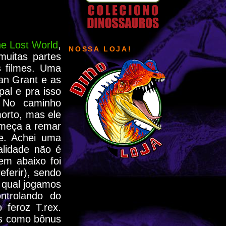
e Lost World
,
NOSSA LOJA!
muitas partes
s filmes. Uma
lan Grant e as
pal e pra isso
. No caminho
orto, mas ele
omeça a remar
e. Achei uma
alidade não é
m abaixo foi
ferir), sendo
o qual jogamos
ntrolando do
feroz T.rex.
ns como bônus