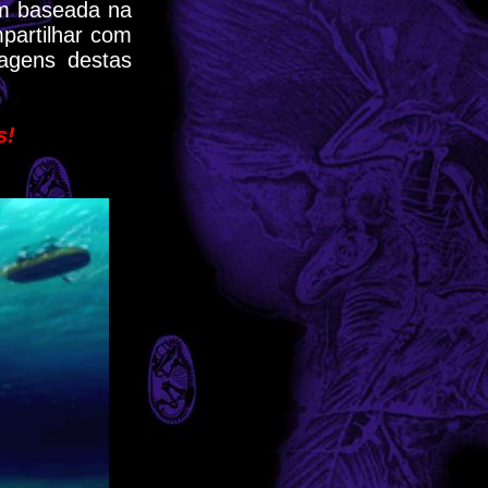
em baseada na
partilhar com
agens destas
s!