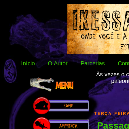
Início
O Autor
Parcerias
Con
Às vezes o c
paleon
TERÇA-FEIRA
Passag