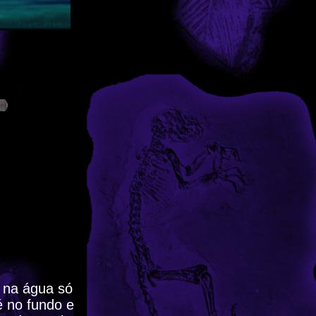
e na água só
é no fundo e