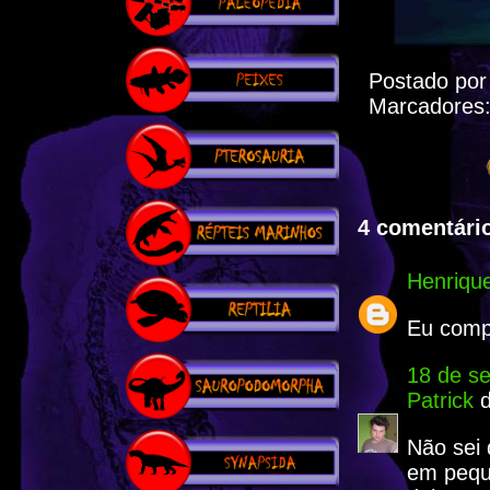
Postado po
Marcadores
4 comentário
Henriqu
Eu compr
18 de s
Patrick
d
Não sei 
em pequ