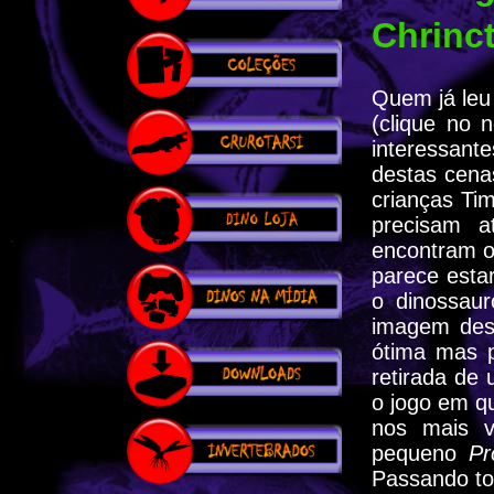
Chrinct
Quem já leu 
(clique no 
interessant
destas cenas
crianças Tim
precisam a
encontram o
parece esta
o dinossau
imagem dess
ótima mas 
retirada de
o jogo em 
nos mais v
pequeno
P
Passando to