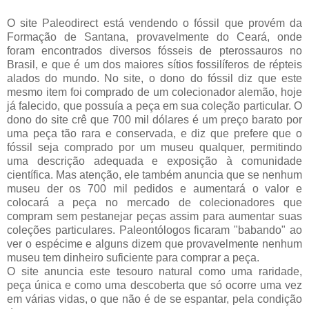
O site Paleodirect está vendendo o fóssil que provém da
Formação de Santana, provavelmente do Ceará, onde
foram encontrados diversos fósseis de pterossauros no
Brasil, e que é um dos maiores sítios fossilíferos de répteis
alados do mundo. No site, o dono do fóssil diz que este
mesmo item foi comprado de um colecionador alemão, hoje
já falecido, que possuía a peça em sua coleção particular. O
dono do site crê que 700 mil dólares é um preço barato por
uma peça tão rara e conservada, e diz que prefere que o
fóssil seja comprado por um museu qualquer, permitindo
uma descrição adequada e exposição à comunidade
científica. Mas atenção, ele também anuncia que se nenhum
museu der os 700 mil pedidos e aumentará o valor e
colocará a peça no mercado de colecionadores que
compram sem pestanejar peças assim para aumentar suas
coleções particulares. Paleontólogos ficaram "babando" ao
ver o espécime e alguns dizem que provavelmente nenhum
museu tem dinheiro suficiente para comprar a peça.
O site anuncia este tesouro natural como uma raridade,
peça única e como uma descoberta que só ocorre uma vez
em várias vidas, o que não é de se espantar, pela condição