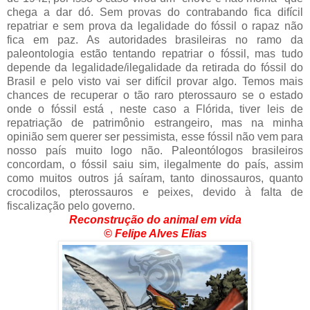
chega a dar dó. Sem provas do contrabando fica difícil
repatriar e sem prova da legalidade do fóssil o rapaz não
fica em paz. As autoridades brasileiras no ramo da
paleontologia estão tentando repatriar o fóssil, mas tudo
depende da legalidade/ilegalidade da retirada do fóssil do
Brasil e pelo visto vai ser difícil provar algo. Temos mais
chances de recuperar o tão raro pterossauro se o estado
onde o fóssil está , neste caso a Flórida, tiver leis de
repatriação de patrimônio estrangeiro, mas na minha
opinião sem querer ser pessimista, esse fóssil não vem para
nosso país muito logo não. Paleontólogos brasileiros
concordam, o fóssil saiu sim, ilegalmente do país, assim
como muitos outros já saíram, tanto dinossauros, quanto
crocodilos, pterossauros e peixes, devido à falta de
fiscalização pelo governo.
Reconstrução do animal em vida
© Felipe Alves Elias