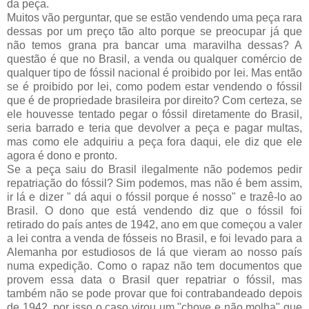
da peça.
Muitos vão perguntar, que se estão vendendo uma peça rara
dessas por um preço tão alto porque se preocupar já que
não temos grana pra bancar uma maravilha dessas? A
questão é que no Brasil, a venda ou qualquer comércio de
qualquer tipo de fóssil nacional é proibido por lei. Mas então
se é proibido por lei, como podem estar vendendo o fóssil
que é de propriedade brasileira por direito? Com certeza, se
ele houvesse tentado pegar o fóssil diretamente do Brasil,
seria barrado e teria que devolver a peça e pagar multas,
mas como ele adquiriu a peça fora daqui, ele diz que ele
agora é dono e pronto.
Se a peça saiu do Brasil ilegalmente não podemos pedir
repatriação do fóssil? Sim podemos, mas não é bem assim,
ir lá e dizer " dá aqui o fóssil porque é nosso" e trazê-lo ao
Brasil. O dono que está vendendo diz que o fóssil foi
retirado do país antes de 1942, ano em que começou a valer
a lei contra a venda de fósseis no Brasil, e foi levado para a
Alemanha por estudiosos de lá que vieram ao nosso país
numa expedição. Como o rapaz não tem documentos que
provem essa data o Brasil quer repatriar o fóssil, mas
também não se pode provar que foi contrabandeado depois
de 1942, por isso o caso virou um "chove e não molha" que