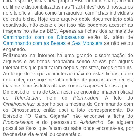
cada espécie, feitas pela própria BBC durante o lançamento
do filme e disponibilizadas nas "Fact-Files" dos dinossauros
no site oficial, algo como um arquivo. com fichas individuais
de cada bicho. Hoje este arquivo deste documentário está
desativado, não existe e por isso não podemos acessar as
imagens no site da BBC. Apenas as fichas dos animais de
Caminhando com os Dinossauros
estão lá, além de
Caminhando com as Bestas
e
Sea Monsters
se não estou
enganado.
Felizmente na internet há uma grande disseminação de
arquivos e as fichas acabaram sendo salvas por alguns
internautas que publicaram depois, em sites, blogs e foruns.
Ao longo do tempo acumulei ao máximo estas fichas, como
uma coleção e hoje me faltam fotos de poucas as espécies,
mas me refiro às fotos oficiais como as apresentadas aqui.
Do episódio Terra de Gigantes, não encontrei imagem oficial
do
Telenkauen
, nem do
Pteranodon
. A foto do
Ornithocheirus
suponho ser a mesma de Caminhando com
os Dinossauros, então usei a foto correspondente. Do
Episódio "O Garra Gigante" não encontrei a ficha do
Protoceratops
e do pterossauro
Azhdarcho
. Se alguém
possui as fotos que faltam ou sabe onde encontrá-las, por
favor avise via e-mail ou comentário.