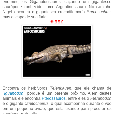
enormes, os Giganotossauros, caçando um gigantesco
saurópode conhecido como Argentinossauro. No caminho
Nigel encontra o gigantesco crocodilomorfo
Sarcosuchus
,
mas escapa de sua fúria.
© BBC
Encontra os herbívoros
Telenkauen
, que ele chama de
"
Iguanodon
" porque é um parente próximo. Além destes
animais ele encontra
Pterossauros
, entre eles o
Pteranodon
e o gigante
Ornitocheirus,
o qual acompanha durante o voo
em um pequeno avião, que está usando para procurar os
saurópodes
do alto.