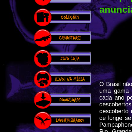
anunci
O Brasil nã
uma gama en
cada ano pe
descoberto
descoberto 
de longe se
Pampaphoneu
Rio Grand