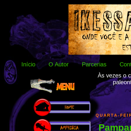
Início
O Autor
Parcerias
Con
Às vezes o c
paleon
QUARTA-FEIR
Pamp