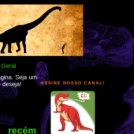
 Geral
ágina. Seja um
ASSINE NOSSO CANAL!
 deseja!
 recém