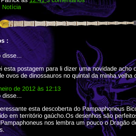
r
Patrick
às
12:41
3 comentários
:
Notícia
s :
disse...
i esta postagem para li dizer uma novidade acho 
de ovos de dinossauros no quintal da minha velha 
neiro de 2012 às 12:13
disse...
teressante esta descoberta do Pampaphoneus Bicc
sido em território gaúcho.Os desenhos são perfeit
O Pampaphoneus nos lembra um pouco o Dragão 
s.