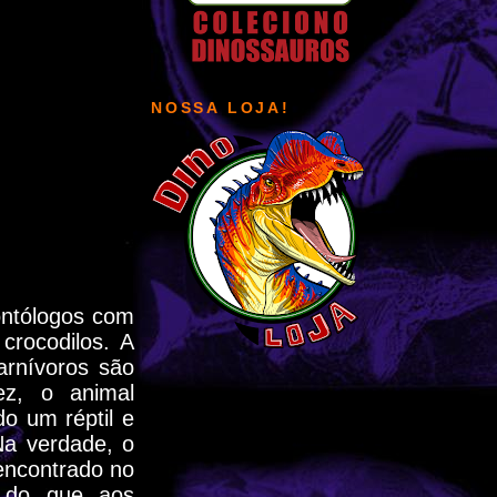
NOSSA LOJA!
ontólogos com
crocodilos. A
arnívoros são
ez, o animal
o um réptil e
Na verdade, o
encontrado no
 do que aos