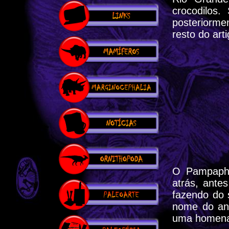
crocodilos
posteriorme
resto do arti
O Pampapho
atrás, ante
fazendo do 
nome do ani
uma homena