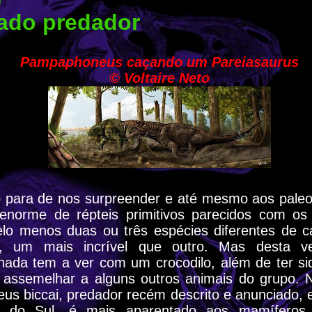
ado predador
Pampaphoneus caçando um Pareiasaurus
© Voltaire Neto
o para de nos surpreender e até mesmo aos pale
orme de répteis primitivos parecidos com os 
lo menos duas ou três espécies diferentes de c
s, um mais incrível que outro. Mas desta v
nada tem a ver com um crocodilo, além de ter sid
 assemelhar a alguns outros animais do grupo. 
s biccai, predador recém descrito e anunciado, 
e do Sul, é mais aparentado aos mamíferos