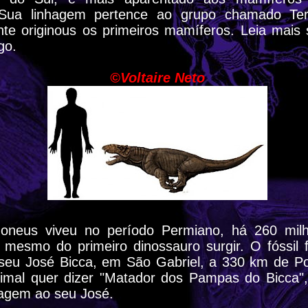
. Sua linhagem pertence ao grupo chamado Ter
nte originous os primeiros mamíferos. Leia mais 
go.
©Voltaire Neto
neus viveu no período Permiano, há 260 mil
s mesmo do primeiro dinossauro surgir. O fóssil 
seu José Bicca, em São Gabriel, a 330 km de Po
mal quer dizer "Matador dos Pampas do Bicca",
gem ao seu José.