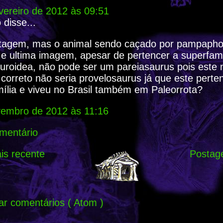
vereiro de 2012 às 09:51
disse...
tagem, mas o animal sendo caçado por pampaph
 e ultima imagem, apesar de pertencer a superfamí
uroidea, não pode ser um pareiasaurus pois este 
o correto não seria provelosaurus já que este per
ília e viveu no Brasil também em Paleorrota?
vembro de 2012 às 11:16
mentário
s recente
Postag
ar comentários ( Atom )