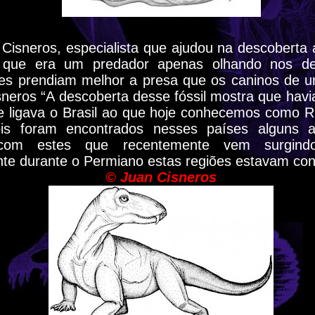
 Cisneros, especialista que ajudou na descoberta 
 que era um predador apenas olhando nos de
es prendiam melhor a presa que os caninos de um
neros “A descoberta desse fóssil mostra que havi
ue ligava o Brasil ao que hoje conhecemos como Rú
ois foram encontrados nesses países alguns a
 com estes que recentemente vem surgindo
te durante o Permiano estas regiões estavam con
© Juan Cisneros