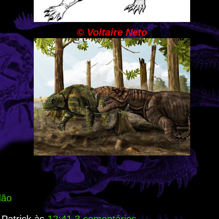
© Voltaire Neto
dão