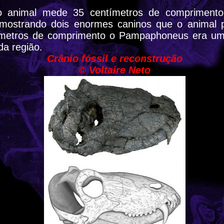
o animal mede 35 centímetros de compriment
 mostrando dois enormes caninos que o animal 
 metros de comprimento o Pampaphoneus era um
da região.
Crânio fóssil e reconstrução
© Voltaire Neto