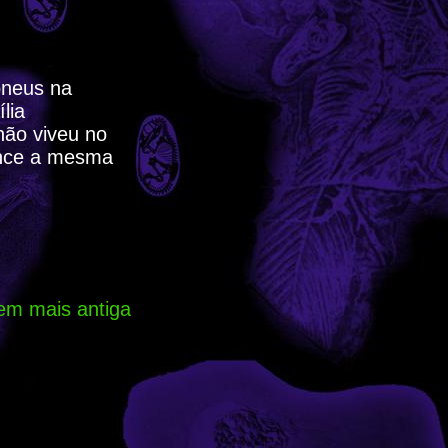
oneus na
lia
não viveu no
tence a mesma
em mais antiga