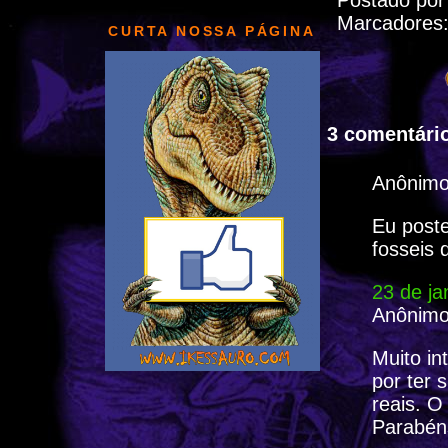
Postado po
Marcadores
CURTA NOSSA PÁGINA
3 comentário
Anônimo 
Eu poste
fosseis 
23 de ja
Anônimo 
Muito in
por ter 
reais. 
Parabén