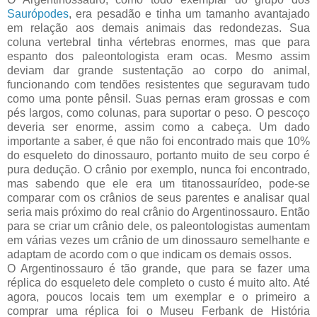
Saurópodes
, era pesadão e tinha um tamanho avantajado
em relação aos demais animais das redondezas. Sua
coluna vertebral tinha vértebras enormes, mas que para
espanto dos paleontologista eram ocas. Mesmo assim
deviam dar grande sustentação ao corpo do animal,
funcionando com tendões resistentes que seguravam tudo
como uma ponte pênsil. Suas pernas eram grossas e com
pés largos, como colunas, para suportar o peso. O pescoço
deveria ser enorme, assim como a cabeça. Um dado
importante a saber, é que não foi encontrado mais que 10%
do esqueleto do dinossauro, portanto muito de seu corpo é
pura dedução. O crânio por exemplo, nunca foi encontrado,
mas sabendo que ele era um titanossaurídeo, pode-se
comparar com os crânios de seus parentes e analisar qual
seria mais próximo do real crânio do Argentinossauro. Então
para se criar um crânio dele, os paleontologistas aumentam
em várias vezes um crânio de um dinossauro semelhante e
adaptam de acordo com o que indicam os demais ossos.
O Argentinossauro é tão grande, que para se fazer uma
réplica do esqueleto dele completo o custo é muito alto. Até
agora, poucos locais tem um exemplar e o primeiro a
comprar uma réplica foi o Museu Ferbank de História