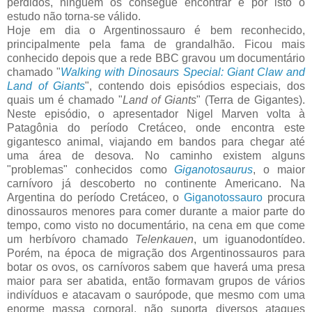
perdidos, ninguém os consegue encontrar e por isto o
estudo não torna-se válido.
Hoje em dia o Argentinossauro é bem reconhecido,
principalmente pela fama de grandalhão. Ficou mais
conhecido depois que a rede BBC gravou um documentário
chamado "
Walking with Dinosaurs
Special: Giant Claw and
Land of Giants
", contendo dois episódios especiais, dos
quais um é chamado "
Land of Giants
" (Terra de Gigantes).
Neste episódio, o apresentador Nigel Marven volta à
Patagônia do período Cretáceo, onde encontra este
gigantesco animal, viajando em bandos para chegar até
uma área de desova. No caminho existem alguns
"problemas" conhecidos como
Giganotosaurus
, o maior
carnívoro já descoberto no continente Americano. Na
Argentina do período Cretáceo, o
Giganotossauro
procura
dinossauros menores para comer durante a maior parte do
tempo, como visto no documentário, na cena em que come
um herbívoro chamado
Telenkauen
, um iguanodontídeo.
Porém, na época de migração dos Argentinossauros para
botar os ovos, os carnívoros sabem que haverá uma presa
maior para ser abatida, então formavam grupos de vários
indivíduos e atacavam o saurópode, que mesmo com uma
enorme massa corporal, não suporta diversos ataques