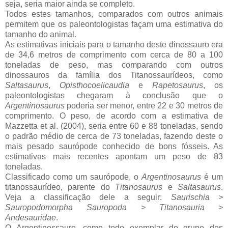
seja, seria maior ainda se completo.
Todos estes tamanhos, comparados com outros animais
permitem que os paleontologistas façam uma estimativa do
tamanho do animal.
As estimativas iniciais para o tamanho deste dinossauro era
de 34,6 metros de comprimento com cerca de 80 a 100
toneladas de peso, mas comparando com outros
dinossauros da família dos Titanossaurídeos, como
Saltasaurus
,
Opisthocoelicaudia
e
Rapetosaurus
, os
paleontologistas chegaram à conclusão que o
Argentinosaurus
poderia ser menor, entre 22 e 30 metros de
comprimento. O peso, de acordo com a estimativa de
Mazzetta et al. (2004), seria entre 60 e 88 toneladas, sendo
o padrão médio de cerca de 73 toneladas, fazendo deste o
mais pesado saurópode conhecido de bons fósseis. As
estimativas mais recentes apontam um peso de 83
toneladas.
Classificado como um saurópode, o
Argentinosaurus
é um
titanossaurídeo, parente do
Titanosaurus
e
Saltasaurus
.
Veja a classificação dele a seguir:
Saurischia >
Sauropodomorpha Sauropoda > Titanosauria >
Andesauridae
.
O Argentinossauro, como todo exemplar do grupo dos