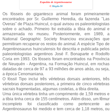
Esqueleto de Argentinosaurus
©
Magda-50
Os fósseis do gigantesco animal foram primeiramente
encontrados por Sr. Guillermo Heredia, da fazenda "Las
Overas" de Plaza Huincul, o qual avisou os paleontologistas
sobre o achado. Primeiro foi extraída a tíbia do animal e
armazenada no museu. Posteriormente, em 1989, a
National Geographic Society financiou escavações que
permitiram recuperar os restos do animal. A espécie Tipo de
Argentinosaurus huinculensis foi descrita e publicada pelos
paleontologistas argentinos José F. Bonaparte e Rodolfo
Coria em 1993. Os fósseis foram encontrados na Província
de Neuquén - Argentina, na Formação Huincul, em rochas
datadas de cerca de 97 a 93 milhões de anos atrás, ou seja,
a época Cenomaniana.
O fóssil Tipo inclui três vértebras dorsais anteriores, três
vértebras dorsais posteriores, a primeira de cinco vértebras
sacrais fragmentadas, algumas costelas, a tíbia direita.
Uma única vértebra tinha um comprimento de 1,59 metros e
a tíbia tinha cerca de 155 centímetros. Além disso, um fêmur
incompleto foi classificado como pertencente ao
Argentinosaurus foi medido e tem cerca de 1,18 metros, ou