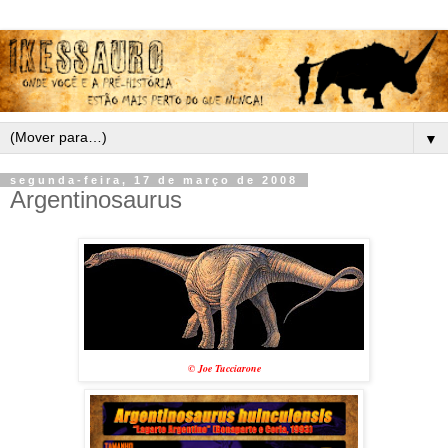
▼
segunda-feira, 17 de março de 2008
Argentinosaurus
©
Joe Tucciarone