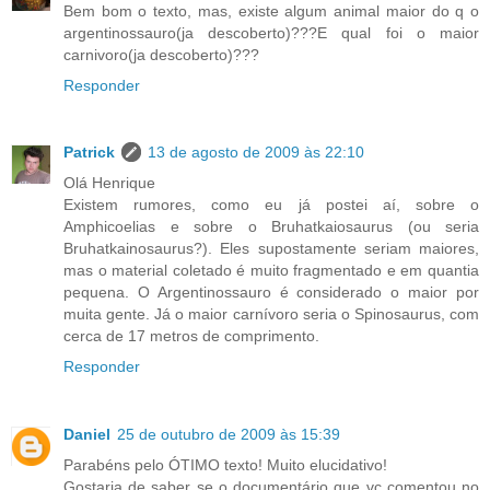
Bem bom o texto, mas, existe algum animal maior do q o
argentinossauro(ja descoberto)???E qual foi o maior
carnivoro(ja descoberto)???
Responder
Patrick
13 de agosto de 2009 às 22:10
Olá Henrique
Existem rumores, como eu já postei aí, sobre o
Amphicoelias e sobre o Bruhatkaiosaurus (ou seria
Bruhatkainosaurus?). Eles supostamente seriam maiores,
mas o material coletado é muito fragmentado e em quantia
pequena. O Argentinossauro é considerado o maior por
muita gente. Já o maior carnívoro seria o Spinosaurus, com
cerca de 17 metros de comprimento.
Responder
Daniel
25 de outubro de 2009 às 15:39
Parabéns pelo ÓTIMO texto! Muito elucidativo!
Gostaria de saber se o documentário que vc comentou no