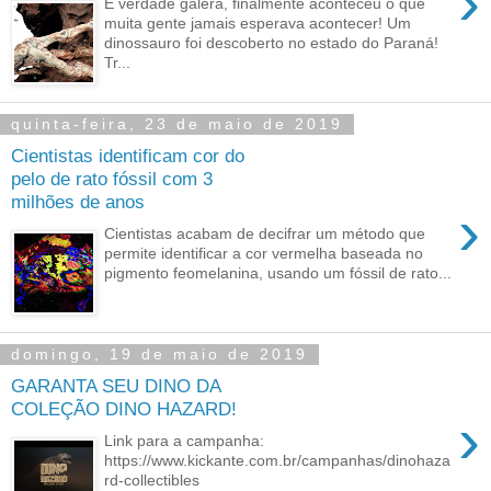
›
É verdade galera, finalmente aconteceu o que
muita gente jamais esperava acontecer! Um
dinossauro foi descoberto no estado do Paraná!
Tr...
quinta-feira, 23 de maio de 2019
Cientistas identificam cor do
pelo de rato fóssil com 3
milhões de anos
›
Cientistas acabam de decifrar um método que
permite identificar a cor vermelha baseada no
pigmento feomelanina, usando um fóssil de rato...
domingo, 19 de maio de 2019
GARANTA SEU DINO DA
COLEÇÃO DINO HAZARD!
›
Link para a campanha:
https://www.kickante.com.br/campanhas/dinohaza
rd-collectibles