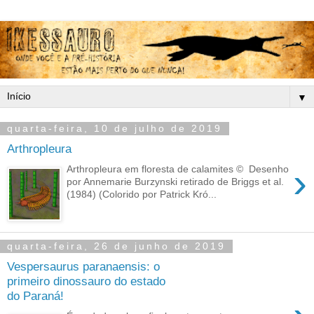
▼
quarta-feira, 10 de julho de 2019
Arthropleura
›
Arthropleura em floresta de calamites © Desenho
por Annemarie Burzynski retirado de Briggs et al.
(1984) (Colorido por Patrick Kró...
quarta-feira, 26 de junho de 2019
Vespersaurus paranaensis: o
primeiro dinossauro do estado
do Paraná!