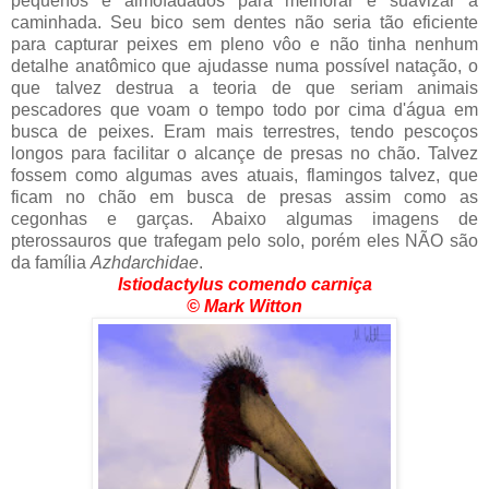
pequenos e almofadados para melhorar e suavizar a
caminhada. Seu bico sem dentes não seria tão eficiente
para capturar peixes em pleno vôo e não tinha nenhum
detalhe anatômico que ajudasse numa possível natação, o
que talvez destrua a teoria de que seriam animais
pescadores que voam o tempo todo por cima d'água em
busca de peixes. Eram mais terrestres, tendo pescoços
longos para facilitar o alcançe de presas no chão. Talvez
fossem como algumas aves atuais, flamingos talvez, que
ficam no chão em busca de presas assim como as
cegonhas e garças. Abaixo algumas imagens de
pterossauros que trafegam pelo solo, porém eles NÃO são
da família
Azhdarchidae
.
Istiodactylus comendo carniça
© Mark Witton