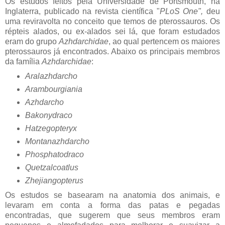
Os estudos feitos pela Universidade de Portsmouth, na
Inglaterra, publicado na revista científica "
PLoS One",
deu
uma reviravolta no conceito que temos de pterossauros. Os
répteis alados, ou ex-alados sei lá, que foram estudados
eram do grupo
Azhdarchidae
, ao qual pertencem os maiores
pterossauros já encontrados. Abaixo os principais membros
da família
Azhdarchidae
:
Aralazhdarcho
Arambourgiania
Azhdarcho
Bakonydraco
Hatzegopteryx
Montanazhdarcho
Phosphatodraco
Quetzalcoatlus
Zhejiangopterus
Os estudos se basearam na anatomia dos animais, e
levaram em conta a forma das patas e pegadas
encontradas, que sugerem que seus membros eram