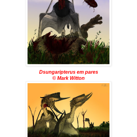
Dsungaripterus em pares
© Mark Witton