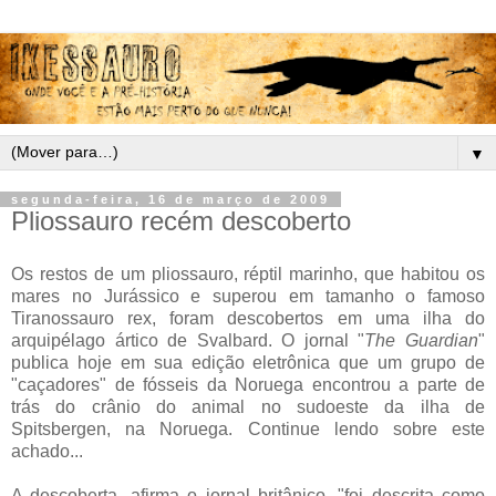
▼
segunda-feira, 16 de março de 2009
Pliossauro recém descoberto
Os restos de um pliossauro, réptil marinho, que habitou os
mares no Jurássico e superou em tamanho o famoso
Tiranossauro rex, foram descobertos em uma ilha do
arquipélago ártico de Svalbard. O jornal "
The Guardian
"
publica hoje em sua edição eletrônica que um grupo de
"caçadores" de fósseis da Noruega encontrou a parte de
trás do crânio do animal no sudoeste da ilha de
Spitsbergen, na Noruega. Continue lendo sobre este
achado...
A descoberta, afirma o jornal britânico, "foi descrita como