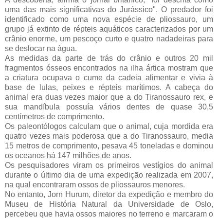
uma das mais significativas do Jurássico". O predador foi
identificado como uma nova espécie de pliossauro, um
grupo já extinto de répteis aquáticos caracterizados por um
crânio enorme, um pescoço curto e quatro nadadeiras para
se deslocar na água.
As medidas da parte de trás do crânio e outros 20 mil
fragmentos ósseos encontrados na ilha ártica mostram que
a criatura ocupava o cume da cadeia alimentar e vivia à
base de lulas, peixes e répteis marítimos. A cabeça do
animal era duas vezes maior que a do Tiranossauro rex, e
sua mandíbula possuía vários dentes de quase 30,5
centímetros de comprimento.
Os paleontólogos calculam que o animal, cuja mordida era
quatro vezes mais poderosa que a do Tiranossauro, media
15 metros de comprimento, pesava 45 toneladas e dominou
os oceanos há 147 milhões de anos.
Os pesquisadores viram os primeiros vestígios do animal
durante o último dia de uma expedição realizada em 2007,
na qual encontraram ossos de pliossauros menores.
No entanto, Jorn Hurum, diretor da expedição e membro do
Museu de História Natural da Universidade de Oslo,
percebeu que havia ossos maiores no terreno e marcaram o