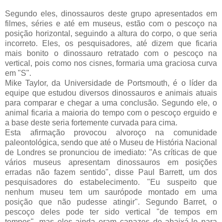
Segundo eles, dinossauros deste grupo apresentados em
filmes, séries e até em museus, estão com o pescoço na
posição horizontal, seguindo a altura do corpo, o que seria
incorreto. Eles, os pesquisadores, até dizem que ficaria
mais bonito o dinossauro retratado com o pescoço na
vertical, pois como nos cisnes, formaria uma graciosa curva
em "S".
Mike Taylor, da Universidade de Portsmouth, é o líder da
equipe que estudou diversos dinossauros e animais atuais
para comparar e chegar a uma conclusão. Segundo ele, o
animal ficaria a maioria do tempo com o pescoço erguido e
a base deste seria fortemente curvada para cima.
Esta afirmação provocou alvoroço na comunidade
paleontológica, sendo que até o Museu de História Nacional
de Londres se pronunciou de imediato: "As críticas de que
vários museus apresentam dinossauros em posições
erradas não fazem sentido", disse Paul Barrett, um dos
pesquisadores do estabelecimento. "Eu suspeito que
nenhum museu tem um saurópode montado em uma
posição que não pudesse atingir". Segundo Barret, o
pescoço deles pode ter sido vertical "de tempos em
tempos", mas eles ainda eram capazes de abaixá-lo para