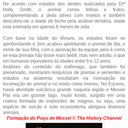
De acordo com estudos dos dentes realizados pela Drª
Holly Smith, o animal comia folhas e frutos,
complementando a dieta talvez com insetos e também
descobriu-se a idade do bicho pela análise dentária, idade
esta estimada em apenas 6 meses de vida.
Com base na idade do lêmure, os estudos foram se
aprofundando e Jorn acabou apelidando o animal de Ida, o
nome de sua filha, com a aprovação da equipe, pois é como
se esta primata não fosse mais bebê, mas nem adulta, o que
em humanos equivaleria às idades entre 6 e 12 anos.
Análises do conteúdo do estômago, que também foi
preservado, mostraram resquícios de plantas e sementes e
estudos na anatomia resultaram na concepção da
locomoção do animal e no modo como morreu. No Eoceno,
havia atividade vulcânica grande naquela região e Messel
Pits era um grande lago, muito fundo, surgido em uma
cratera formada de explosões de magma, ou seja, uma
espécie de vulcão e este ecossistema abrigava diversos
animais.
Formação do Poço de Messel
© The History Channel