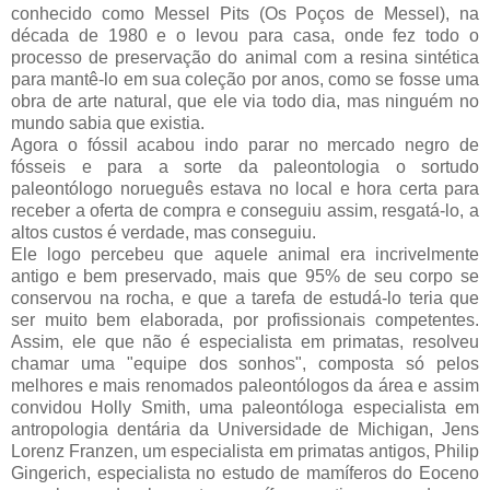
conhecido como Messel Pits (Os Poços de Messel), na
década de 1980 e o levou para casa, onde fez todo o
processo de preservação do animal com a resina sintética
para mantê-lo em sua coleção por anos, como se fosse uma
obra de arte natural, que ele via todo dia, mas ninguém no
mundo sabia que existia.
Agora o fóssil acabou indo parar no mercado negro de
fósseis e para a sorte da paleontologia o sortudo
paleontólogo norueguês estava no local e hora certa para
receber a oferta de compra e conseguiu assim, resgatá-lo, a
altos custos é verdade, mas conseguiu.
Ele logo percebeu que aquele animal era incrivelmente
antigo e bem preservado, mais que 95% de seu corpo se
conservou na rocha, e que a tarefa de estudá-lo teria que
ser muito bem elaborada, por profissionais competentes.
Assim, ele que não é especialista em primatas, resolveu
chamar uma "equipe dos sonhos", composta só pelos
melhores e mais renomados paleontólogos da área e assim
convidou Holly Smith, uma paleontóloga especialista em
antropologia dentária da Universidade de Michigan, Jens
Lorenz Franzen, um especialista em primatas antigos, Philip
Gingerich, especialista no estudo de mamíferos do Eoceno