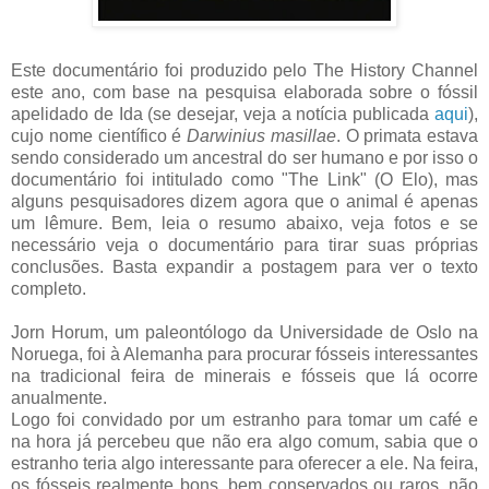
Este documentário foi produzido pelo The History Channel
este ano, com base na pesquisa elaborada sobre o fóssil
apelidado de Ida (se desejar, veja a notícia publicada
aqui
),
cujo nome científico é
Darwinius masillae
. O primata estava
sendo considerado um ancestral do ser humano e por isso o
documentário foi intitulado como "The Link" (O Elo), mas
alguns pesquisadores dizem agora que o animal é apenas
um lêmure. Bem, leia o resumo abaixo, veja fotos e se
necessário veja o documentário para tirar suas próprias
conclusões. Basta expandir a postagem para ver o texto
completo.
Jorn Horum, um paleontólogo da Universidade de Oslo na
Noruega, foi à Alemanha para procurar fósseis interessantes
na tradicional feira de minerais e fósseis que lá ocorre
anualmente.
Logo foi convidado por um estranho para tomar um café e
na hora já percebeu que não era algo comum, sabia que o
estranho teria algo interessante para oferecer a ele. Na feira,
os fósseis realmente bons, bem conservados ou raros, não