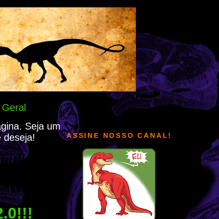
 Geral
ágina. Seja um
ASSINE NOSSO CANAL!
 deseja!
.0!!!