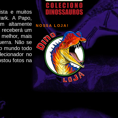
sta e muitos
ark. A Papo,
m altamente
NOSSA LOJA!
ex receberá um
 melhor, mais
uerra. Não se
no mundo todo
lecionador no
stou fotos na