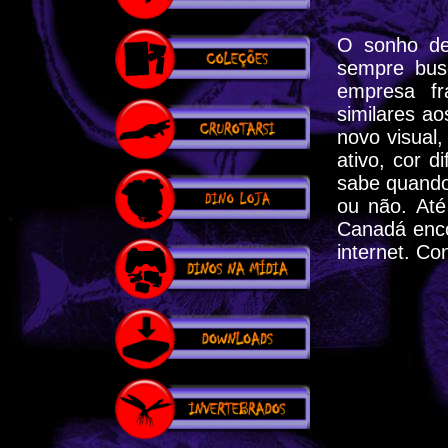
O sonho de
sempre bus
empresa f
similares ao
novo visual
ativo, cor 
sabe quando
ou não. Até
Canadá enco
internet. Co