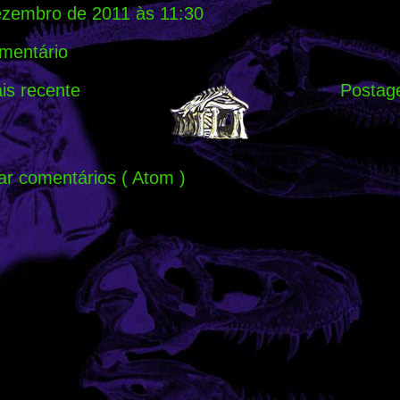
ezembro de 2011 às 11:30
mentário
s recente
Postag
ar comentários ( Atom )