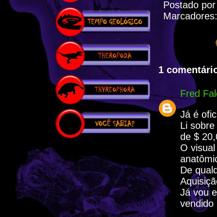
Postado po
Marcadores
1 comentário
Fred Fal
Já é ofic
Li sobr
de $ 20
O visual
anatômic
De qualq
Aquisiçã
Já vou e
vendido 