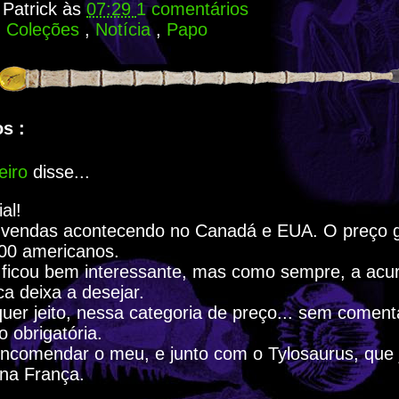
r
Patrick
às
07:29
1 comentários
:
Coleções
,
Notícia
,
Papo
s :
eiro
disse...
ial!
e vendas acontecendo no Canadá e EUA. O preço g
,00 americanos.
 ficou bem interessante, mas como sempre, a acu
a deixa a desejar.
uer jeito, nessa categoria de preço... sem coment
o obrigatória.
ncomendar o meu, e junto com o Tylosaurus, que 
na França.