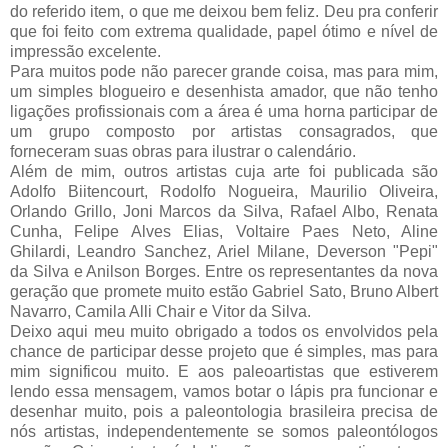
do referido item, o que me deixou bem feliz. Deu pra conferir
que foi feito com extrema qualidade, papel ótimo e nível de
impressão excelente.
Para muitos pode não parecer grande coisa, mas para mim,
um simples blogueiro e desenhista amador, que não tenho
ligações profissionais com a área é uma horna participar de
um grupo composto por artistas consagrados, que
forneceram suas obras para ilustrar o calendário.
Além de mim, outros artistas cuja arte foi publicada são
Adolfo Biitencourt, Rodolfo Nogueira, Maurilio Oliveira,
Orlando Grillo, Joni Marcos da Silva, Rafael Albo, Renata
Cunha, Felipe Alves Elias, Voltaire Paes Neto, Aline
Ghilardi, Leandro Sanchez, Ariel Milane, Deverson "Pepi"
da Silva e Anilson Borges. Entre os representantes da nova
geração que promete muito estão Gabriel Sato, Bruno Albert
Navarro, Camila Alli Chair e Vitor da Silva.
Deixo aqui meu muito obrigado a todos os envolvidos pela
chance de participar desse projeto que é simples, mas para
mim significou muito. E aos paleoartistas que estiverem
lendo essa mensagem, vamos botar o lápis pra funcionar e
desenhar muito, pois a paleontologia brasileira precisa de
nós artistas, independentemente se somos paleontólogos