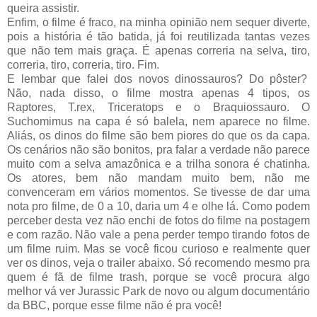
queira assistir.
Enfim, o filme é fraco, na minha opinião nem sequer diverte,
pois a história é tão batida, já foi reutilizada tantas vezes
que não tem mais graça. É apenas correria na selva, tiro,
correria, tiro, correria, tiro. Fim.
E lembar que falei dos novos dinossauros? Do pôster?
Não, nada disso, o filme mostra apenas 4 tipos, os
Raptores, T.rex, Triceratops e o Braquiossauro. O
Suchomimus na capa é só balela, nem aparece no filme.
Aliás, os dinos do filme são bem piores do que os da capa.
Os cenários não são bonitos, pra falar a verdade não parece
muito com a selva amazônica e a trilha sonora é chatinha.
Os atores, bem não mandam muito bem, não me
convenceram em vários momentos. Se tivesse de dar uma
nota pro filme, de 0 a 10, daria um 4 e olhe lá. Como podem
perceber desta vez não enchi de fotos do filme na postagem
e com razão. Não vale a pena perder tempo tirando fotos de
um filme ruim. Mas se você ficou curioso e realmente quer
ver os dinos, veja o trailer abaixo. Só recomendo mesmo pra
quem é fã de filme trash, porque se você procura algo
melhor vá ver Jurassic Park de novo ou algum documentário
da BBC, porque esse filme não é pra você!