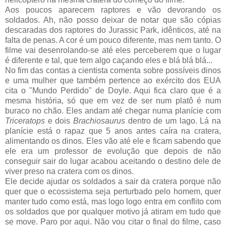
Aos poucos aparecem raptores e vão devorando os
soldados. Ah, não posso deixar de notar que são cópias
descaradas dos raptores do Jurassic Park, idênticos, até na
falta de penas. A cor é um pouco diferente, mas nem tanto. O
filme vai desenrolando-se até eles perceberem que o lugar
é diferente e tal, que tem algo caçando eles e blá blá blá...
No fim das contas a cientista comenta sobre possíveis dinos
e uma mulher que também pertence ao exército dos EUA
cita o "Mundo Perdido" de Doyle. Aqui fica claro que é a
mesma história, só que em vez de ser num platô é num
buraco no chão. Eles andam até chegar numa planície com
Triceratops
e dois
Brachiosaurus
dentro de um lago. Lá na
planície está o rapaz que 5 anos antes caíra na cratera,
alimentando os dinos. Eles vão até ele e ficam sabendo que
ele era um professor de evolução que depois de não
conseguir sair do lugar acabou aceitando o destino dele de
viver preso na cratera com os dinos.
Ele decide ajudar os soldados a sair da cratera porque não
quer que o ecossistema seja perturbado pelo homem, quer
manter tudo como está, mas logo logo entra em conflito com
os soldados que por qualquer motivo já atiram em tudo que
se move. Paro por aqui. Não vou citar o final do filme, caso