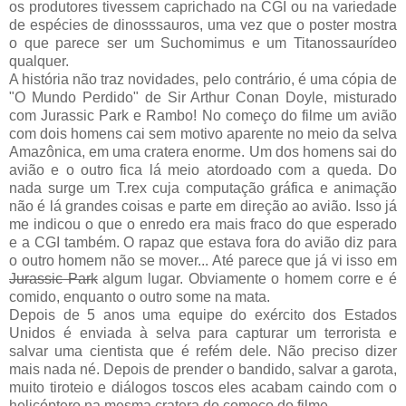
os produtores tivessem caprichado na CGI ou na variedade
de espécies de dinosssauros, uma vez que o poster mostra
o que parece ser um Suchomimus e um Titanossaurídeo
qualquer.
A história não traz novidades, pelo contrário, é uma cópia de
"O Mundo Perdido" de Sir Arthur Conan Doyle, misturado
com Jurassic Park e Rambo! No começo do filme um avião
com dois homens cai sem motivo aparente no meio da selva
Amazônica, em uma cratera enorme. Um dos homens sai do
avião e o outro fica lá meio atordoado com a queda. Do
nada surge um T.rex cuja computação gráfica e animação
não é lá grandes coisas e parte em direção ao avião. Isso já
me indicou o que o enredo era mais fraco do que esperado
e a CGI também. O rapaz que estava fora do avião diz para
o outro homem não se mover... Até parece que já vi isso em
Jurassic Park
algum lugar. Obviamente o homem corre e é
comido, enquanto o outro some na mata.
Depois de 5 anos uma equipe do exército dos Estados
Unidos é enviada à selva para capturar um terrorista e
salvar uma cientista que é refém dele. Não preciso dizer
mais nada né. Depois de prender o bandido, salvar a garota,
muito tiroteio e diálogos toscos eles acabam caindo com o
helicóptero na mesma cratera do começo do filme.