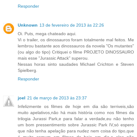
Responder
Unknown
13 de fevereiro de 2013 às 22:26
Oi. Puts, mega chateado aqui.
Vi o trailer, os dinossauros foram totalmente mal feitos. Me
lembrou bastante aos dinossauros da novela "Os mutantes"
(ou algo do tipo) Critiquei o filme PROJETO DINOSSAURO
mais esse "Jurassic Attack" superou.
Nessas horas sinto saudades Michael Crichton e Steven
Spielberg.
Responder
joel
21 de março de 2013 às 23:37
Infelizmente os filmes de hoje em dia são terriveis,são
muito apelativos,não há mais história como nos filmes da
trilogia Jurassi Park,e para falar a verdade,eu não tenho
um bom pressentimento sobre Jurassic Park IV,só espero
que não tenha apelação para nudez nem coisa do tipo,que
é muito comum em filmes de hoje em dia,e eles não