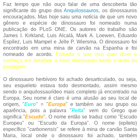
Faz tempo que não ouço falar de uma descoberta tão
significante do grupo dos
Anquilossauros
, os dinossauros
encouraçados. Mas hoje saiu uma notícia de que um novo
gênero e espécie de dinossauro foi nomeado numa
publicação do PLoS ONE. Os autores do trabalho são
James I. Kirkland, Luis Alcalá, Mark A. Loewen, Eduardo
Espílez, Luis Mampel e Jelle P. Wiersma. O dinossauro foi
encontrado em uma mina de carvão na Espanha e foi
nomeado de acordo.
Entenda o que isso quer dizer e
conheça em detalhes o novo dinossauro lendo o resto da
postagem.
O dinossauro herbívoro foi achado desarticulado, ou seja,
seu esqueleto estava todo desmontado, assim mesmo
sendo o anquilossaurídeo mais completo já encontrado na
Europa. Seu nome é claro é uma alusão ao seu local de
origem, "
Euro
" = "
Europa
" e também ao seu grupo ou
aparência, pois a palavra "
Pelta
" vem do Grego que
significa "
Escudo
". O nome então se traduz como "Escudo
Europeu" ou "Escudo da Europa". O nome (epíteto)
específico "
carbonensis
" se refere à mina de carvão Santa
Maria, local onde o dinossauro foi achado, também