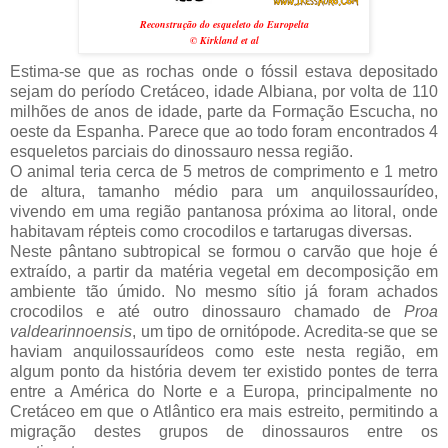
Reconstrução do esqueleto do Europelta
© Kirkland et al
Estima-se que as rochas onde o fóssil estava depositado
sejam do período Cretáceo, idade Albiana, por volta de 110
milhões de anos de idade, parte da Formação Escucha, no
oeste da Espanha. Parece que ao todo foram encontrados 4
esqueletos parciais do dinossauro nessa região.
O animal teria cerca de 5 metros de comprimento e 1 metro
de altura, tamanho médio para um anquilossaurídeo,
vivendo em uma região pantanosa próxima ao litoral, onde
habitavam répteis como crocodilos e tartarugas diversas.
Neste pântano subtropical se formou o carvão que hoje é
extraído, a partir da matéria vegetal em decomposição em
ambiente tão úmido. No mesmo sítio já foram achados
crocodilos e até outro dinossauro chamado de
Proa
valdearinnoensis
, um tipo de ornitópode. Acredita-se que se
haviam anquilossaurídeos como este nesta região, em
algum ponto da história devem ter existido pontes de terra
entre a América do Norte e a Europa, principalmente no
Cretáceo em que o Atlântico era mais estreito, permitindo a
migração destes grupos de dinossauros entre os