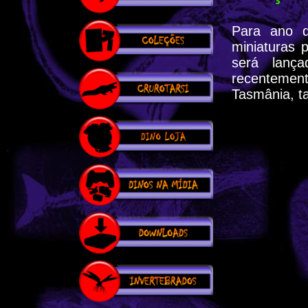
Para ano q
miniaturas 
será lanç
recentemen
Tasmânia, 