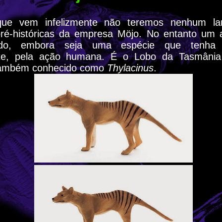
ue vem infelizmente não teremos nenhum l
pré-históricas da empresa Möjo. No entanto um a
ado, embora seja uma espécie que tenha s
te, pela ação humana. É o Lobo da Tasmânia
também conhecido como
Thylacinus
.