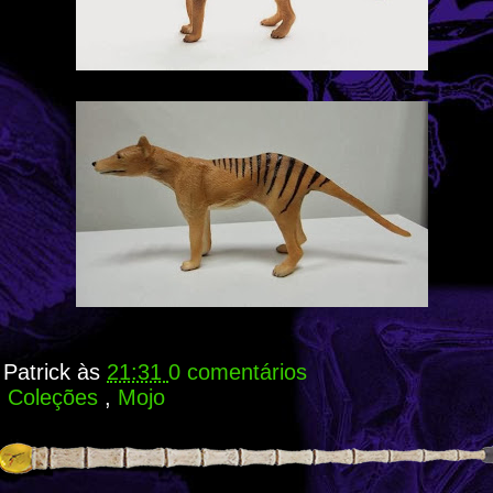
r
Patrick
às
21:31
0 comentários
:
Coleções
,
Mojo