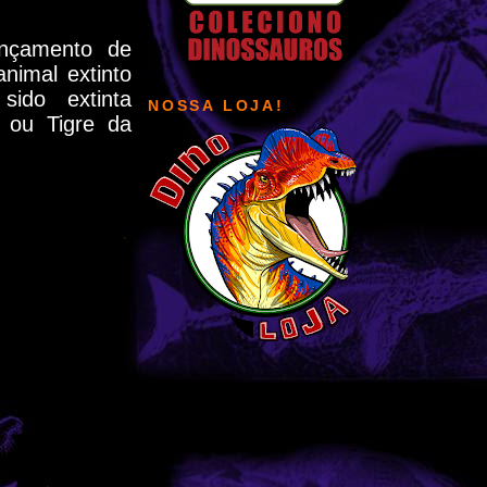
ançamento de
nimal extinto
ido extinta
NOSSA LOJA!
 ou Tigre da