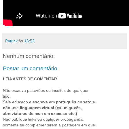
Patrick
às
18:52
Nenhum comentário:
Postar um comentário
LEIA ANTES DE COMENTAR
Não escreva palavrões ou insultos de qualquer
tipo!
Seja educado e
escreva em português correto e
não use linguagem virtual (ex: miguxês,
abreviaturas de msn em excesso etc.)
Não publique links ou qualquer propaganda,
somente se complementarem a postagem em que