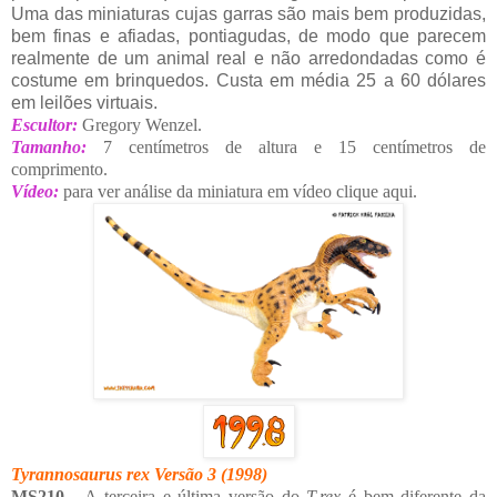
Uma das miniaturas cujas garras são mais bem produzidas,
bem finas e afiadas, pontiagudas, de modo que parecem
realmente de um animal real e não arredondadas como é
costume em brinquedos. Custa em média 25 a 60 dólares
em leilões virtuais.
Escultor:
Gregory Wenzel.
Tamanho:
7 centímetros de altura e 15 centímetros de
comprimento.
Vídeo:
para ver análise da miniatura em vídeo clique aqui.
Tyrannosaurus rex Versão 3
(1998)
MS210 -
A terceira e última versão do
T.rex
é bem diferente da