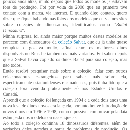
poucos anos atrás, muito depois que todos os modelos já estavam
fora de produção. Foi por volta de 2008 que eu primeiro tive
contato com a marca, via internet. E quando digo contato, quero
dizer que fiquei babando nas fotos dos modelos que eu via nos sites
sobre coleções de dinossauros, identificados como
"Battat
Dinosaurs
".
Minha surpresa foi ainda maior porque muitos destes modelos se
parecem com dinossauros da
coleção Salvat
, que eu já tinha quase
completa e gostava muito, afinal eram os melhores dinos
disponíveis no Brasil e também os mais variados. Fui saber depois
que a Salvat havia copiado os dinos Battat para sua coleção, mas
não todos.
Então resolvi pesquisar mais sobre a coleção, falar com outros
colecionadores estrangeiros para saber mais sobre ela,
especificamente estadunidenses e canadenses, pois tinha lido que a
coleção fora vendida praticamente só nos Estados Unidos e
Canadá.
Aprendi que a coleção foi lançada em 1994 e a cada dois anos uma
nova leva de dinos novos era lançada, portanto houve introdução de
novos dinos em 1996 e 1998, como é possível comprovar pela data
estampada nos modelos ou nas etiquetas.
Ao todo a coleção continha 18 dinossauros diferentes, além de
variações deles geradas a partir de problemas de produção. Os