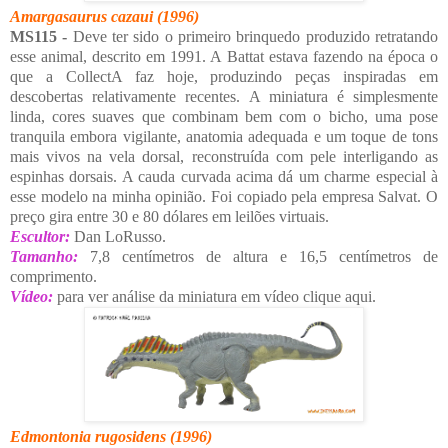
Amargasaurus cazaui
(1996)
MS115 -
Deve ter sido o primeiro brinquedo produzido retratando
esse animal, descrito em 1991. A Battat estava fazendo na época o
que a CollectA faz hoje, produzindo peças inspiradas em
descobertas relativamente recentes. A miniatura é simplesmente
linda, cores suaves que combinam bem com o bicho, uma pose
tranquila embora vigilante, anatomia adequada e um toque de tons
mais vivos na vela dorsal, reconstruída com pele interligando as
espinhas dorsais. A cauda curvada acima dá um charme especial à
esse modelo na minha opinião. Foi copiado pela empresa Salvat. O
preço gira entre 30 e 80 dólares em leilões virtuais.
Escultor:
Dan LoRusso.
Tamanho:
7,8 centímetros de altura e 16,5 centímetros de
comprimento.
Vídeo:
para ver análise da miniatura em vídeo clique aqui.
Edmontonia rugosidens
(1996)