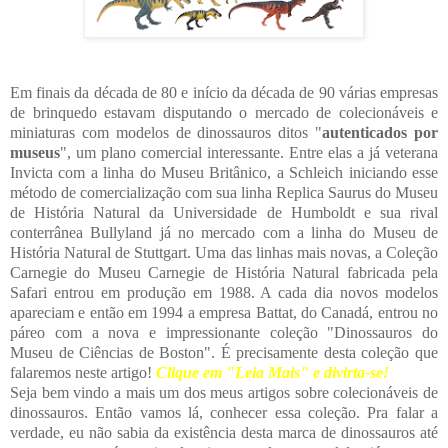
Em finais da década de 80 e início da década de 90 várias empresas
de brinquedo estavam disputando o mercado de colecionáveis e
miniaturas com modelos de dinossauros ditos "
autenticados por
museus
", um plano comercial interessante. Entre elas a já veterana
Invicta com a linha do Museu Britânico, a Schleich iniciando esse
método de comercialização com sua linha Replica Saurus do Museu
de História Natural da Universidade de Humboldt e sua rival
conterrânea Bullyland já no mercado com a linha
do Museu de
História Natural de Stuttgart. Uma das linhas mais novas, a Coleção
Carnegie do Museu Carnegie de História Natural fabricada pela
Safari entrou em produção em 1988. A cada dia novos modelos
apareciam e então em 1994 a empresa Battat, do Canadá, entrou no
páreo com a nova e impressionante coleção "Dinossauros do
Museu de Ciências de Boston". É precisamente desta coleção que
falaremos neste artigo!
Clique em "Leia Mais" e divirta-se!
Seja bem vindo a mais um dos meus artigos sobre colecionáveis de
dinossauros. Então vamos lá, conhecer essa coleção. Pra falar a
verdade, eu não sabia da existência desta marca de dinossauros até