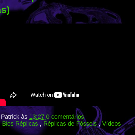
as)
r
Patrick
às
13:27
0 comentários
:
Bios Réplicas
,
Réplicas de Fósseis
,
Vídeos