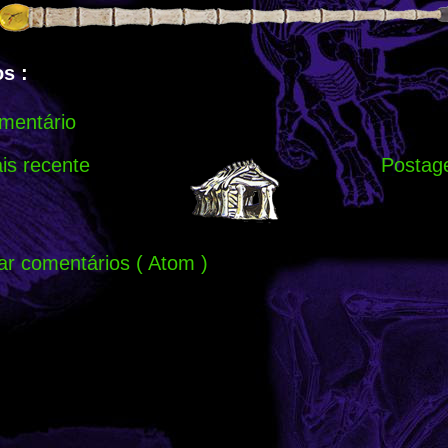
s :
mentário
s recente
Postag
ar comentários ( Atom )