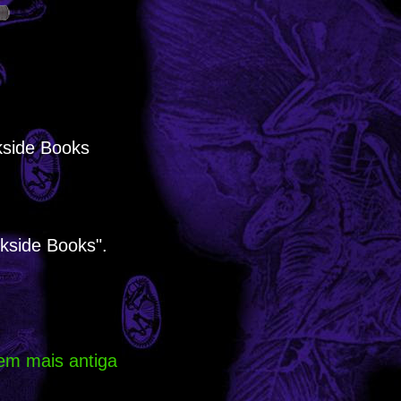
kside Books
kside Books".
em mais antiga