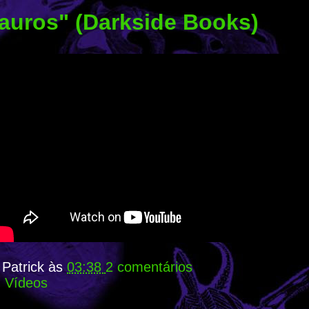
auros" (Darkside Books)
r
Patrick
às
03:38
2 comentários
:
Vídeos