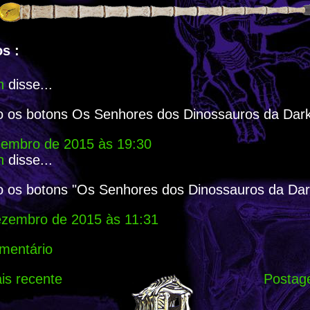
s :
n
disse...
o os botons Os Senhores dos Dinossauros da Dar
zembro de 2015 às 19:30
n
disse...
o os botons "Os Senhores dos Dinossauros da Dar
ezembro de 2015 às 11:31
mentário
s recente
Postag