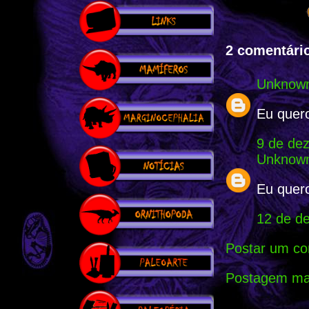
2 comentário
Unknow
Eu quer
9 de de
Unknow
Eu quer
12 de d
Postar um co
Postagem mai