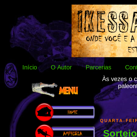
Início
O Autor
Parcerias
Con
Às vezes o c
paleon
QUARTA-FEI
Sorte