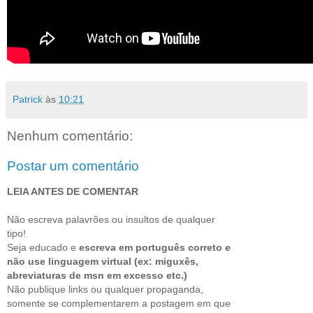
Patrick
às
10:21
Nenhum comentário:
Postar um comentário
LEIA ANTES DE COMENTAR
Não escreva palavrões ou insultos de qualquer
tipo!
Seja educado e
escreva em português correto e
não use linguagem virtual (ex: miguxês,
abreviaturas de msn em excesso etc.)
Não publique links ou qualquer propaganda,
somente se complementarem a postagem em que