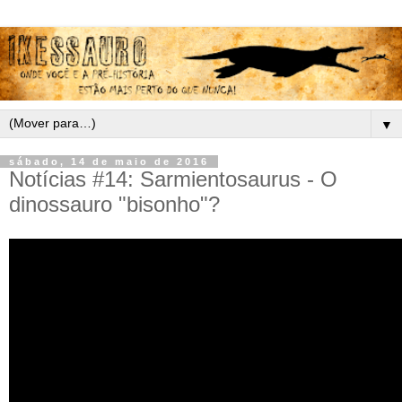
▼
sábado, 14 de maio de 2016
Notícias #14: Sarmientosaurus - O
dinossauro "bisonho"?