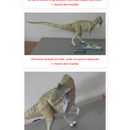
© Patrick Król Padilha
Allosaurus montado por mim - pilha AAA para comparação
©
Patrick Król Padilha