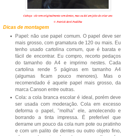
Cabeça - ele vem originalmente sem dentes, mas eu dei um jeito de criar uns
©
Patrick Król Padilha
Dicas de montagem
Papel: não use papel comum. O papel deve ser
mais grosso, com gramatura de 120 ou mais. Eu
tenho usado cartolina comum, que é barata e
fácil de encontrar. Eu compro, recorto pedaços
do tamanho do A4 e imprimo nestes. Cada
cartolina rende 5 páginas em tamanho A4
(algumas ficam pouco menores). Mas o
recomendado é aquele papel mais grosso, da
marca Canson entre outras.
Cola: a cola branca escolar é ideal, porém deve
ser usada com moderação. Cola em excesso
deforma o papel, "molha" ele, amolecendo e
borrando a tinta impressa. É preferível que
derrame um pouco da cola num pote ou pratinho
e com um palito de dentes ou outro objeto fino,