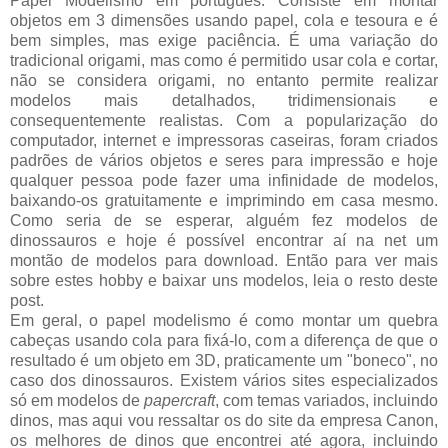
Papel Modelismo em português. Consiste em montar
objetos em 3 dimensões usando papel, cola e tesoura e é
bem simples, mas exige paciência. É uma variação do
tradicional origami, mas como é permitido usar cola e cortar,
não se considera origami, no entanto permite realizar
modelos mais detalhados, tridimensionais e
consequentemente realistas. Com a popularização do
computador, internet e impressoras caseiras, foram criados
padrões de vários objetos e seres para impressão e hoje
qualquer pessoa pode fazer uma infinidade de modelos,
baixando-os gratuitamente e imprimindo em casa mesmo.
Como seria de se esperar, alguém fez modelos de
dinossauros e hoje é possível encontrar aí na net um
montão de modelos para download. Então para ver mais
sobre estes hobby e baixar uns modelos, leia o resto deste
post.
Em geral, o papel modelismo é como montar um quebra
cabeças usando cola para fixá-lo, com a diferença de que o
resultado é um objeto em 3D, praticamente um "boneco", no
caso dos dinossauros. Existem vários sites especializados
só em modelos de
papercraft
, com temas variados, incluindo
dinos, mas aqui vou ressaltar os do site da empresa Canon,
os melhores de dinos que encontrei até agora, incluindo