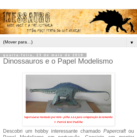
▼
quarta-feira, 23 de maio de 2018
Dinossauros e o Papel Modelismo
Supersaurus montado por mim - pilha AAA para comparação de tamanho
© Patrick Król Padilha
Descobri um hobby interessante chamado
Papercraft
ou