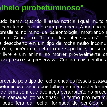
folhelo pirobetuminoso"
tudo bem? Quando li essa notícia fiquei muito fe
r com todos fazendo esta postagem. A matéria a
brasileira no ramo da paleontologia, mostrando 
s no Ceará, o "berço dos pterossauros". 
s descoberto em um tipo de rocha muito incom
etróleo, porém um petróleo de superfície, ou seja
 livre e um animal ao morrer provavelmente ca
cava preso e se preservava. Confira mais detalhe
mprovado pelo tipo de rocha onda os fósseis estav
 betuminoso, sendo que folhelo é uma rocha forma
de lama sem que aconteça perturbação no proc
m camadas (folhas finas). O termo piro betumi
a petrolífera da rocha, formada do petróleo e