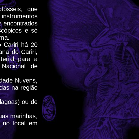
fósseis, que
e instrumentos
is encontrados
cópicos e só
ima.
 Cariri há 20
na do Cariri,
erial para a
 Nacional de
idade Nuvens,
das na região
lagoas) ou de
uas marinhas,
 no local em