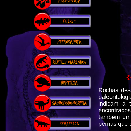
©
Rochas des
paleontolog
indicam a 
encontrados
também um p
pernas que s