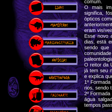
comum.
O mais imp
significa, f
ópticos como
anteriorme
eram visíve
Esse novo a
dias, está 
sendo que 
comunidade
paleontolog
O reitor da
já tem seu 
e explica qu
1º Formada 
rios, sendo 
2º Formada 
água salga
tempos pas