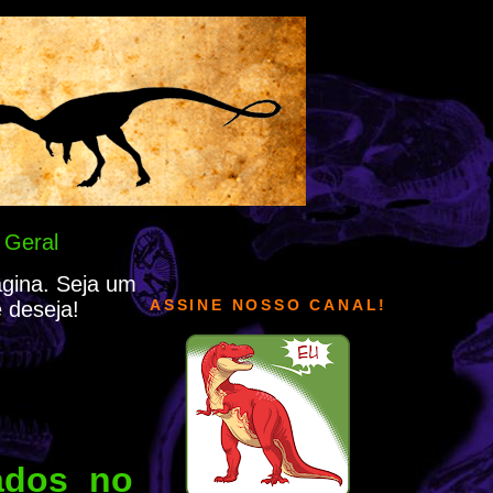
 Geral
ágina. Seja um
ASSINE NOSSO CANAL!
 deseja!
ados no