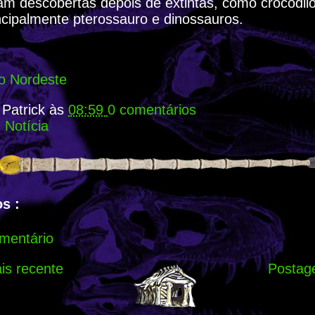
m descobertas depois de extintas, como crocodilo
ncipalmente pterossauro e dinossauros.
do Nordeste
r
Patrick
às
08:59
0 comentários
:
Notícia
s :
mentário
s recente
Postag