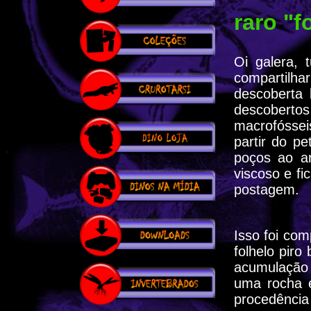
raro "
Oi galera, 
compartilha
descoberta 
descoberto
macrofóssei
partir do p
poços ao ar
viscoso e fi
postagem.
Isso foi co
folhelo piro
acumulação 
uma rocha e
procedênci