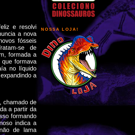
liz e resolvi
NOSSA LOJA!
nuncia a nova
novos fósseis
Tratam-se de
um, formada a
, que formava
ía no líquido
s expandindo a
a, chamado de
da a partir da
esso formando
noso indica a
 não de lama