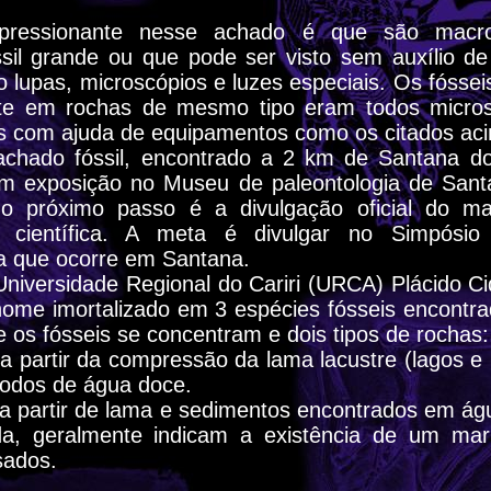
ressionante nesse achado é que são macro
óssil grande ou que pode ser visto sem auxílio d
 lupas, microscópios e luzes especiais. Os fósse
nte em rochas de mesmo tipo eram todos micros
is com ajuda de equipamentos como os citados ac
chado fóssil, encontrado a 2 km de Santana do
em exposição no Museu de paleontologia de Santa
o próximo passo é a divulgação oficial do mat
 científica. A meta é divulgar no Simpósio
ia que ocorre em Santana.
 Universidade Regional do Cariri (URCA) Plácido C
nome imortalizado em 3 espécies fósseis encontra
e os fósseis se concentram e dois tipos de rochas:
a partir da compressão da lama lacustre (lagos e 
todos de água doce.
a partir de lama e sedimentos encontrados em ág
da, geralmente indicam a existência de um mar
sados.