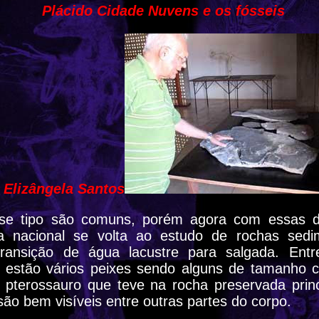
Plácido Cidade Nuvens e os fósseis
 Elizângela Santos
se tipo são comuns, porém agora com essas d
ia nacional se volta ao estudo de rochas sed
transição de água lacustre para salgada. Entr
 estão vários peixes sendo alguns de tamanho c
terossauro que teve na rocha preservada prin
ão bem visíveis entre outras partes do corpo.