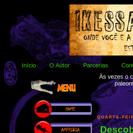
Início
O Autor
Parcerias
Con
Às vezes o c
paleon
QUARTA-FEIR
Descob