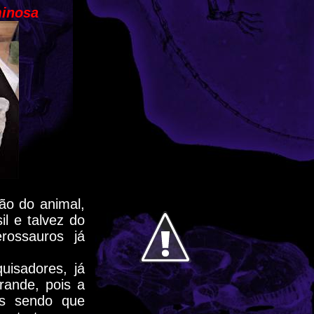
minosa
ão do animal,
l e talvez do
rossauros já
isadores, já
rande, pois a
is sendo que