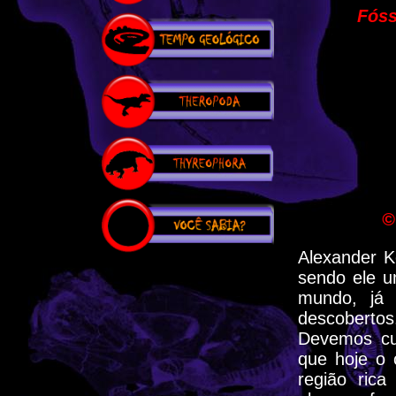
Fóss
©
Alexander K
sendo ele 
mundo, já 
descobertos
Devemos cu
que hoje o 
região ric