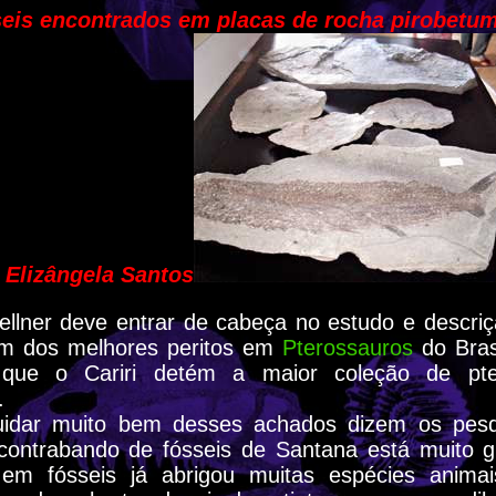
eis encontrados em placas de rocha pirobetu
 Elizângela Santos
ellner deve entrar de cabeça no estudo e descriç
um dos melhores peritos em
Pterossauros
do Brasi
que o Cariri detém a maior coleção de pte
.
idar muito bem desses achados dizem os pesqu
contrabando de fósseis de Santana está muito g
a em fósseis já abrigou muitas espécies anima