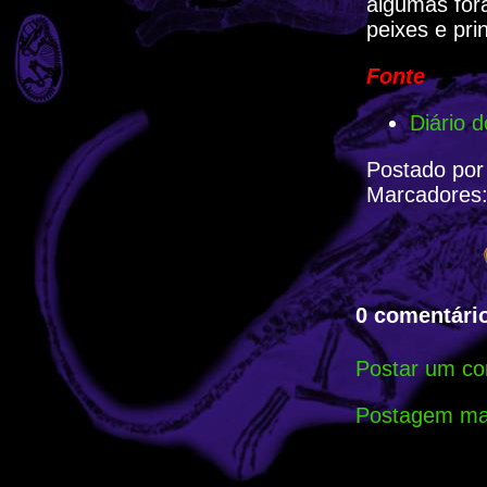
algumas fora
peixes e pri
Fonte
Diário 
Postado po
Marcadores
0 comentário
Postar um co
Postagem mai