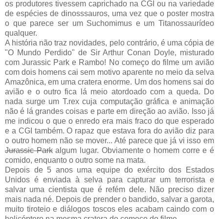
os produtores tivessem caprichado na CGI ou na variedade
de espécies de dinosssauros, uma vez que o poster mostra
o que parece ser um Suchomimus e um Titanossaurídeo
qualquer.
A história não traz novidades, pelo contrário, é uma cópia de
"O Mundo Perdido" de Sir Arthur Conan Doyle, misturado
com Jurassic Park e Rambo! No começo do filme um avião
com dois homens cai sem motivo aparente no meio da selva
Amazônica, em uma cratera enorme. Um dos homens sai do
avião e o outro fica lá meio atordoado com a queda. Do
nada surge um T.rex cuja computação gráfica e animação
não é lá grandes coisas e parte em direção ao avião. Isso já
me indicou o que o enredo era mais fraco do que esperado
e a CGI também. O rapaz que estava fora do avião diz para
o outro homem não se mover... Até parece que já vi isso em
Jurassic Park
algum lugar. Obviamente o homem corre e é
comido, enquanto o outro some na mata.
Depois de 5 anos uma equipe do exército dos Estados
Unidos é enviada à selva para capturar um terrorista e
salvar uma cientista que é refém dele. Não preciso dizer
mais nada né. Depois de prender o bandido, salvar a garota,
muito tiroteio e diálogos toscos eles acabam caindo com o
helicóptero na mesma cratera do começo do filme.