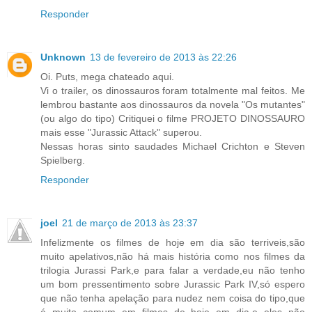
Responder
Unknown
13 de fevereiro de 2013 às 22:26
Oi. Puts, mega chateado aqui.
Vi o trailer, os dinossauros foram totalmente mal feitos. Me
lembrou bastante aos dinossauros da novela "Os mutantes"
(ou algo do tipo) Critiquei o filme PROJETO DINOSSAURO
mais esse "Jurassic Attack" superou.
Nessas horas sinto saudades Michael Crichton e Steven
Spielberg.
Responder
joel
21 de março de 2013 às 23:37
Infelizmente os filmes de hoje em dia são terriveis,são
muito apelativos,não há mais história como nos filmes da
trilogia Jurassi Park,e para falar a verdade,eu não tenho
um bom pressentimento sobre Jurassic Park IV,só espero
que não tenha apelação para nudez nem coisa do tipo,que
é muito comum em filmes de hoje em dia,e eles não