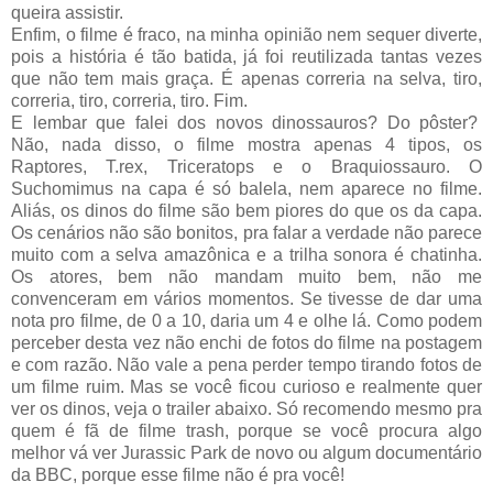
queira assistir.
Enfim, o filme é fraco, na minha opinião nem sequer diverte,
pois a história é tão batida, já foi reutilizada tantas vezes
que não tem mais graça. É apenas correria na selva, tiro,
correria, tiro, correria, tiro. Fim.
E lembar que falei dos novos dinossauros? Do pôster?
Não, nada disso, o filme mostra apenas 4 tipos, os
Raptores, T.rex, Triceratops e o Braquiossauro. O
Suchomimus na capa é só balela, nem aparece no filme.
Aliás, os dinos do filme são bem piores do que os da capa.
Os cenários não são bonitos, pra falar a verdade não parece
muito com a selva amazônica e a trilha sonora é chatinha.
Os atores, bem não mandam muito bem, não me
convenceram em vários momentos. Se tivesse de dar uma
nota pro filme, de 0 a 10, daria um 4 e olhe lá. Como podem
perceber desta vez não enchi de fotos do filme na postagem
e com razão. Não vale a pena perder tempo tirando fotos de
um filme ruim. Mas se você ficou curioso e realmente quer
ver os dinos, veja o trailer abaixo. Só recomendo mesmo pra
quem é fã de filme trash, porque se você procura algo
melhor vá ver Jurassic Park de novo ou algum documentário
da BBC, porque esse filme não é pra você!