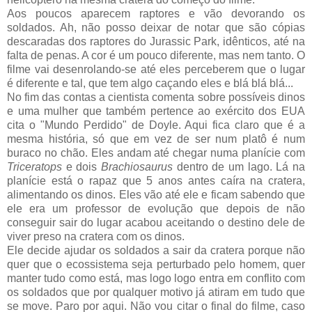
Aos poucos aparecem raptores e vão devorando os
soldados. Ah, não posso deixar de notar que são cópias
descaradas dos raptores do Jurassic Park, idênticos, até na
falta de penas. A cor é um pouco diferente, mas nem tanto. O
filme vai desenrolando-se até eles perceberem que o lugar
é diferente e tal, que tem algo caçando eles e blá blá blá...
No fim das contas a cientista comenta sobre possíveis dinos
e uma mulher que também pertence ao exército dos EUA
cita o "Mundo Perdido" de Doyle. Aqui fica claro que é a
mesma história, só que em vez de ser num platô é num
buraco no chão. Eles andam até chegar numa planície com
Triceratops
e dois
Brachiosaurus
dentro de um lago. Lá na
planície está o rapaz que 5 anos antes caíra na cratera,
alimentando os dinos. Eles vão até ele e ficam sabendo que
ele era um professor de evolução que depois de não
conseguir sair do lugar acabou aceitando o destino dele de
viver preso na cratera com os dinos.
Ele decide ajudar os soldados a sair da cratera porque não
quer que o ecossistema seja perturbado pelo homem, quer
manter tudo como está, mas logo logo entra em conflito com
os soldados que por qualquer motivo já atiram em tudo que
se move. Paro por aqui. Não vou citar o final do filme, caso