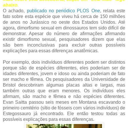
abaixo.
O achado,
publicado no periódico PLOS One
, relata este
fato sobre esta espécie que viveu há cerca de 150 milhões
de anos no Jurássico no oeste dos Estados Unidos. Até
agora, dimorfismo sexual em dinossauros tem sido difícil de
demonstrar. Apesar do número de afirmações afirmando
existir dimorfismo sexual, pesquisadores dizem que elas
são bem inconclusivas para excluir outras possíveis
explicações para essas diferenças anatômicas.
Por exemplo, dois indivíduos diferentes podem ser distintos
porque são de espécies diferentes, eles poderiam ser de
idades diferentes, jovem e idoso ou ainda poderiam de fato
ser macho e fêmea. Os pesquisadores da Universidade de
Bristol descobriram algumas placas altas e largas, mas
também outras que eram menores. Os indivíduos eles
afirmam, são macho e fêmea e não espécies diferentes.
Evan Saitta passou seis meses em Montana escavando o
primeiro cemitério (sítio de fósseis com vários indivíduos) de
Estegossauro já encontrado. Ele então testou todas as
possíveis explicações para essas diferenças.