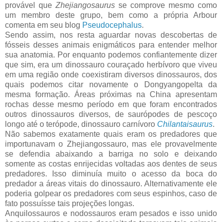
provável que
Zhejiangosaurus
se comprove mesmo como
um membro deste grupo, bem como a própria Arbour
comenta em seu blog
Pseudocephalus
.
Sendo assim, nos resta aguardar novas descobertas de
fósseis desses animais enigmáticos para entender melhor
sua anatomia. Por enquanto podemos confiantemente dizer
que sim, era um dinossauro couraçado herbívoro que viveu
em uma região onde coexistiram diversos dinossauros, dos
quais podemos citar novamente o Dongyangopelta da
mesma formação. Áreas próximas na China apresentam
rochas desse mesmo período em que foram encontrados
outros dinossauros diversos, de saurópodes de pescoço
longo até o terópode, dinossauro carnívoro
Chilantaisaurus
.
Não sabemos exatamente quais eram os predadores que
importunavam o Zhejiangossauro, mas ele provavelmente
se defendia abaixando a barriga no solo e deixando
somente as costas enrijecidas voltadas aos dentes de seus
predadores. Isso diminuía muito o acesso da boca do
predador a áreas vitais do dinossauro. Alternativamente ele
poderia golpear os predadores com seus espinhos, caso de
fato possuísse tais projeções longas.
Anquilossauros e nodossauros eram pesados e isso unido