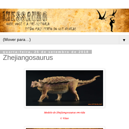
▼
quarta-feira, 26 de setembro de 2018
Zhejiangosaurus
Modelo de Zhejiangosaurus em vida
© Vitae