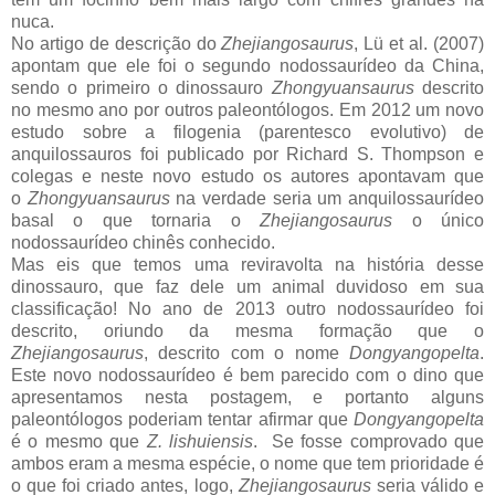
nuca.
No artigo de descrição do
Zhejiangosaurus
, Lü et al. (2007)
apontam que ele foi o segundo nodossaurídeo da China,
sendo o primeiro o dinossauro
Zhongyuansaurus
descrito
no mesmo ano por outros paleontólogos. Em 2012 um novo
estudo sobre a filogenia (parentesco evolutivo) de
anquilossauros foi publicado por Richard S. Thompson e
colegas e neste novo estudo os autores apontavam que
o
Zhongyuansaurus
na verdade seria um anquilossaurídeo
basal o que tornaria o
Zhejiangosaurus
o único
nodossaurídeo chinês conhecido.
Mas eis que temos uma reviravolta na história desse
dinossauro, que faz dele um animal duvidoso em sua
classificação! No ano de
2013 outro nodossaurídeo foi
descrito, oriundo da mesma formação que o
Zhejiangosaurus
, descrito com o nome
Dongyangopelta
.
Este novo nodossaurídeo é bem parecido com o dino que
apresentamos nesta postagem, e portanto
alguns
paleontólogos poderiam tentar afirmar que
Dongyangopelta
é o mesmo que
Z. lishuiensis
. Se fosse comprovado que
ambos eram a mesma espécie, o nome que tem prioridade é
o que foi criado antes, logo,
Zhejiangosaurus
seria válido e