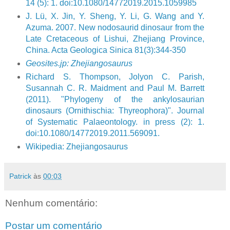
14 (5): 1. doi:10.1080/14772019.2015.1059985
J. Lü, X. Jin, Y. Sheng, Y. Li, G. Wang and Y.
Azuma. 2007. New nodosaurid dinosaur from the
Late Cretaceous of Lishui, Zhejiang Province,
China. Acta Geologica Sinica 81(3):344-350
Geosites.jp: Zhejiangosaurus
Richard S. Thompson, Jolyon C. Parish,
Susannah C. R. Maidment and Paul M. Barrett
(2011). "Phylogeny of the ankylosaurian
dinosaurs (Ornithischia: Thyreophora)". Journal
of Systematic Palaeontology. in press (2): 1.
doi:10.1080/14772019.2011.569091.
Wikipedia: Zhejiangosaurus
Patrick
às
00:03
Nenhum comentário:
Postar um comentário