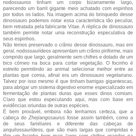
nodossauros tinham um corpo bizarramente largo,
parecendo um barril gigante meio achatado com espinhos
por todos os lados. Na imagem acima do brinquedo desse
dinossauro podemos notar essa característica tão peculiar,
bem retratada pela fabricante Vitae. A réplica de dinossauro
também permite notar uma reconstrução especulativa de
seus espinhos.
Não temos preservado o crânio desse dinossauro, mas em
geral, nodossaurídeos apresentam um crânio piriforme, mais
comprido que largo, geralmente sem chifres e dotado de um
bico córneo na boca para cortar vegetação. O focinho é
estreito permitindo ao animal selecionar melhor entre as
plantas que comia, afinal era um dinossauro vegetariano.
Talvez por isso mesmo é que tinham barrigas gigantescas,
para abrigar um sistema digestivo enorme especializado em
fermentação de plantas duras que esses dinos comiam.
Claro que estou especulando aqui, mas com base em
evidências oriundas de outras espécies.
É bem provável, embora não tenhamos certeza, que a
cabeça do
Zhejiangosaurus
fosse assim também, como a
de seus familiares e diferente das cabeças de
anquilossaurídeos, que são mais largas que compridas e
têm um focinho bem mais largo com chifres grandes na