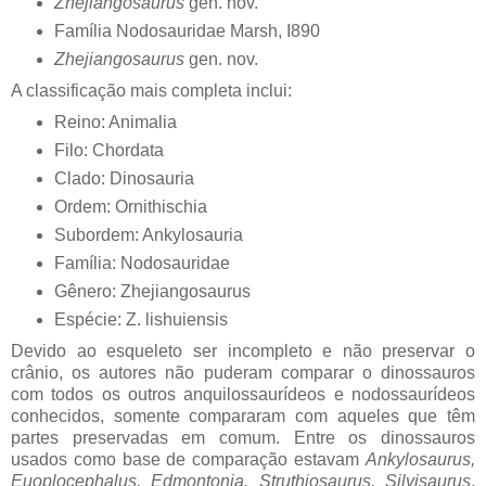
Zhejiangosaurus
gen. nov.
Família Nodosauridae Marsh, I890
Zhejiangosaurus
gen. nov.
A classificação mais completa inclui:
Reino: Animalia
Filo: Chordata
Clado: Dinosauria
Ordem: Ornithischia
Subordem: Ankylosauria
Família: Nodosauridae
Gênero: Zhejiangosaurus
Espécie: Z. lishuiensis
Devido ao esqueleto ser incompleto e não preservar o
crânio, os autores não puderam comparar o dinossauros
com todos os outros anquilossaurídeos e nodossaurídeos
conhecidos, somente compararam com aqueles que têm
partes preservadas em comum. Entre os dinossauros
usados como base de comparação estavam
Ankylosaurus,
Euoplocephalus, Edmontonia, Struthiosaurus, Silvisaurus
,