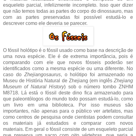
esqueleto parcial, infelizmente incompleto. Isso quer dizer
que não temos todas as partes do corpo do dinossauro, mas
com as partes preservadas foi possível estudá-lo e
descrever como ele deveria se parecer.
O fóssil holótipo é o fóssil usado como base na descrição de
uma nova espécie. Ele é de extrema importância, pois é
comparando com ele que novos fósseis poderão ser
identificados como a mesma espécie ou uma diferente. No
caso do
Zhejiangosaurus
, o holótipo foi armazenado no
Museu de História Natural de Zhejiang (em inglês
Zhejiang
Museum of Natural History
) sob o número tombo
ZNHM
M8718. Lá está o fóssil deste dino fica armazenado para
que paleontólogos do mundo todo possam estudá-lo, como
um livro em uma biblioteca. Por isso museus são
importantes, não apenas para o público ver artefatos, mas
como centros de pesquisa onde cientistas podem consultar
os materiais já estudados e comparar com novos
materiais.
Em geral o fóssil consiste de um esqueleto parcial
que preserva um sacro com oito vértebras, que seria a