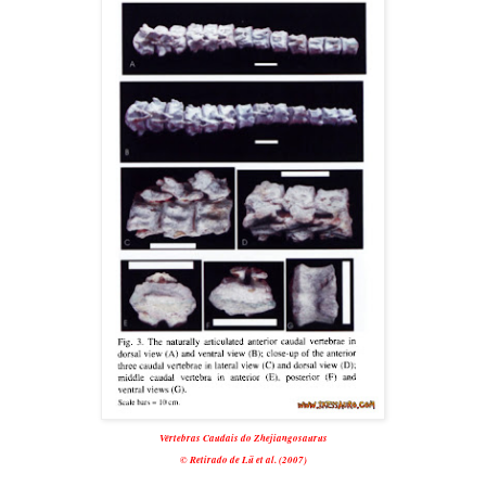
Vértebras Caudais do Zhejiangosaurus
© Retirado de Lü et al. (2007)