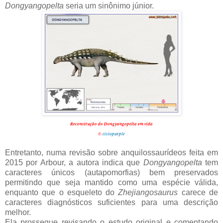
Dongyangopelta
seria um sinônimo júnior.
Reconstrução do Dongyangopelta em vida
©
cisiopurple
Entretanto, numa revisão sobre anquilossaurídeos feita em
2015 por Arbour, a autora indica que
Dongyangopelta
tem
caracteres únicos (autapomorfias) bem preservados
permitindo que seja mantido como uma espécie válida,
enquanto que o esqueleto do
Zhejiangosaurus
carece de
caracteres diagnósticos suficientes para uma descrição
melhor.
Ela prossegue revisando o estudo original e comentando