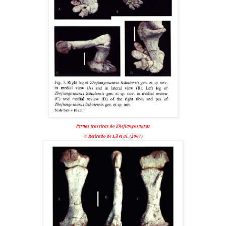
Pernas traseiras do Zhejiangosaurus
© Retirado de Lü et al. (2007)