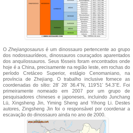
O
Zhejiangosaurus
é um dinossauro pertencente ao grupo
dos nodossaurídeos, dinossauros couraçados aparentados
dos anquilossauros. Seus fósseis foram encontrados onde
hoje é a China, precisamente na região leste, em rochas do
período Cretáceo Superior, estágio Cenomaniano, na
província de Zhejiang. O trabalho inclusive fornece as
coordenadas do sítio
: 28' 28' 36.4"N, 119'51'
54.3"E. F
oi
primeiramente nomeado em 2007 por um grupo de
pesquisadores chineses e japoneses, incluindo Junchang
Lü, Xingsheng Jin, Yiming Sheng and Yihong Li. Destes
autores, Zingsheng Jin foi o responsável por coordenar a
escavação do dinossauro ainda no ano de 2000.