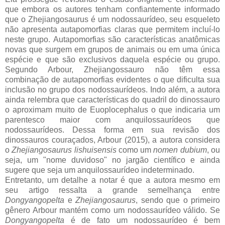
que embora os autores tenham confiantemente informado
que o Zhejiangosaurus é um nodossaurídeo, seu esqueleto
não apresenta autapomorfias claras que permitem incluí-lo
neste grupo. Autapomorfias são características anatômicas
novas que surgem em grupos de animais ou em uma única
espécie e que são exclusivos daquela espécie ou grupo.
Segundo Arbour, Zhejiangossauro não têm essa
combinação de autapomorfias evidentes o que dificulta sua
inclusão no grupo dos nodossaurídeos. Indo além, a autora
ainda relembra que características do quadril do dinossauro
o aproximam muito de Euoplocephalus o que indicaria um
parentesco maior com anquilossaurídeos que
nodossaurídeos. Dessa forma em sua revisão dos
dinossauros couraçados, Arbour (2015), a autora considera
o
Zhejiangosaurus lishuisensis
como um
nomen dubium
, ou
seja, um "nome duvidoso" no jargão científico e ainda
sugere que seja um anquilossaurídeo indeterminado.
Entretanto, um detalhe a notar é que a autora mesmo em
seu artigo ressalta a grande semelhança entre
Dongyangopelta
e
Zhejiangosaurus
, sendo que o primeiro
gênero Arbour mantém como um nodossaurídeo válido. Se
Dongyangopelta
é de fato um nodossaurídeo é bem