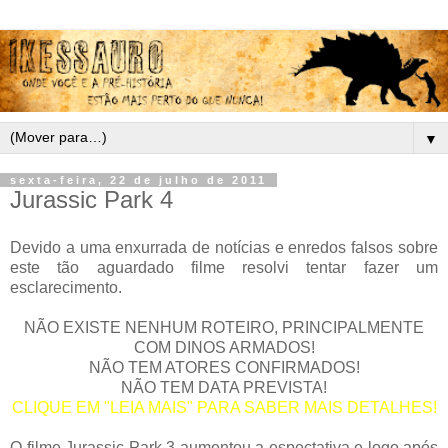
▼
sexta-feira, 22 de julho de 2011
Jurassic Park 4
Devido a uma enxurrada de notícias e enredos falsos sobre
este tão aguardado filme resolvi tentar fazer um
esclarecimento.
NÃO EXISTE NENHUM ROTEIRO, PRINCIPALMENTE
COM DINOS ARMADOS!
NÃO TEM ATORES CONFIRMADOS!
NÃO TEM DATA PREVISTA!
CLIQUE EM "LEIA MAIS" PARA SABER MAIS DETALHES!
O filme Jurassic Park 3 aumentou a espectativa e logo após