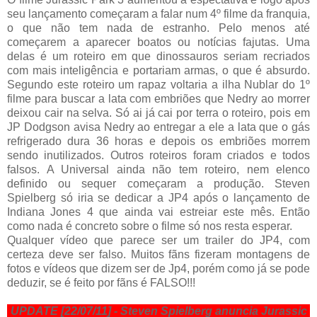
seu lançamento começaram a falar num 4º filme da franquia,
o que não tem nada de estranho. Pelo menos até
começarem a aparecer boatos ou notícias fajutas. Uma
delas é um roteiro em que dinossauros seriam recriados
com mais inteligência e portariam armas, o que é absurdo.
Segundo este roteiro um rapaz voltaria a ilha Nublar do 1º
filme para buscar a lata com embriões que Nedry ao morrer
deixou cair na selva. Só ai já cai por terra o roteiro, pois em
JP Dodgson avisa Nedry ao entregar a ele a lata que o gás
refrigerado dura 36 horas e depois os embriões morrem
sendo inutilizados. Outros roteiros foram criados e todos
falsos. A Universal ainda não tem roteiro, nem elenco
definido ou sequer começaram a produção. Steven
Spielberg só iria se dedicar a JP4 após o lançamento de
Indiana Jones 4 que ainda vai estreiar este mês. Então
como nada é concreto sobre o filme só nos resta esperar.
Qualquer vídeo que parece ser um trailer do JP4, com
certeza deve ser falso. Muitos fãns fizeram montagens de
fotos e vídeos que dizem ser de Jp4, porém como já se pode
deduzir, se é feito por fãns é FALSO!!!
UPDATE [22/07/11] - Steven Spielberg anuncia Jurassic