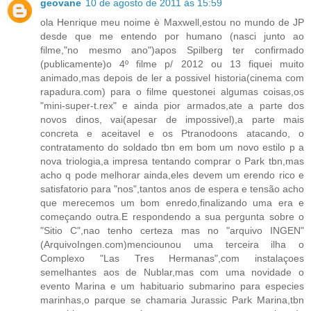
geovane
10 de agosto de 2011 às 15:59
ola Henrique meu noime è Maxwell,estou no mundo de JP
desde que me entendo por humano (nasci junto ao
filme,"no mesmo ano")apos Spilberg ter confirmado
(publicamente)o 4º filme p/ 2012 ou 13 fiquei muito
animado,mas depois de ler a possivel historia(cinema com
rapadura.com) para o filme questonei algumas coisas,os
"mini-super-t.rex" e ainda pior armados,ate a parte dos
novos dinos, vai(apesar de impossivel),a parte mais
concreta e aceitavel e os Ptranodoons atacando, o
contratamento do soldado tbn em bom um novo estilo p a
nova triologia,a impresa tentando comprar o Park tbn,mas
acho q pode melhorar ainda,eles devem um erendo rico e
satisfatorio para "nos",tantos anos de espera e tensão acho
que merecemos um bom enredo,finalizando uma era e
começando outra.E respondendo a sua pergunta sobre o
"Sitio C",nao tenho certeza mas no "arquivo INGEN"
(ArquivoIngen.com)menciounou uma terceira ilha o
Complexo "Las Tres Hermanas",com instalaçoes
semelhantes aos de Nublar,mas com uma novidade o
evento Marina e um habituario submarino para especies
marinhas,o parque se chamaria Jurassic Park Marina,tbn