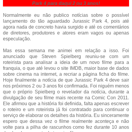
Park 4 para daqui 2 ou 3 anos!
Normalmente eu não publico notícias sobre o possível
lançamento do tão aguardado Jurassic Park 4, pois até
agora nada de concreto havia surgido e até os comentários
de diretores, produtores e atores eram vagos ou apenas
especulação.
Mas essa semana me animei em relação a isso. Foi
anunciado que Steven Spielberg reuniu-se com um
roteirista para analisar a ideia de um novo filme para a
franquia, o que até levou o site IMDB, maior base de dados
sobre cinema na internet, a recriar a página ficha do filme.
Hoje finalmente a notícia de que Jurassic Park 4 deve sair
nos próximos 2 ou 3 anos foi confirmada. Foi niguém menos
que o próprio Spielberg o revelador da notícia, durante a
divulgação de seu filme mais recente na Comic Con 2011.
Ele afirmou que a história foi definida, falta apenas escrever
o roteiro e um roteirista já foi contratado para continuar o
serviço de elaborar os detalhes da história. Eu sinceramente
espero que dessa vez o filme realmente aconteça e não
volte para a pilha de rascunhos como fez durante 10 anos