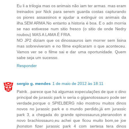
Eu li a trilogia mas os animais não iam ter armas. mas eram
treinados por Nick para serem guarda costas capturando
os piores assassinos e ajudar a extinguir os animais da
ilha.SEM ARMA.No entanto a historia é boa. E o adn morria
se nao estivesse num sitio fresco (o sitio de onde Nedry
roubou) MAS A LAMA É FRIA.
NO JP2 diziam que os dinossauros iam morrer sem lisina
mas sobreviveram e no filme explicaram o que aconteceu.
Vamos ver se o filme sai e dar uma oportunidade. Quem
sabe seja um sucesso.
Responder
sergio g. mendes
1 de maio de 2012 às 18:11
Patrik...parece que há algumas expeculações de que o dino
principal de jurassic park iv seria o giganotossauro pode ser
verdade,porque o SPIELBERG não mostrou muitos dinos
novos no jurassic park e o mundo perdido,já em jurassic
park 3, a chegada do grande spinossaurus,pteranodon e
novo brachiossauro,eu achei que ficou muito bom,se joe
jhonston fizer jurassic park 4 com sertesa tera dinos