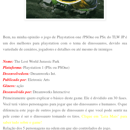
Bem, na minha opinião o jogo de Playstation one /PSOne ou PSx do TLW JP é
um dos melhores para playstation com o tema de dinossauros, devido sua
variedade de cenários, jogadores e detalhes ou até mesmo de inimigos
Nome:
The Lost World Jurassic Park
Plataforma:
Playstation 1 (PSx ou PSOne)
Desenvolvedora:
Dreamworks Int.
Publicado por
:
Eletronic Arts
Gênero:
ação
Desenvolvido por:
Dreamworks Interactive
Primeiramente quero explicar o básico deste game. Ele é dividido em 30 fases.
Você terá vários personagens para jogar que são dinossauros e humanos. O que
diferencia este jogo de outros jogos de dinossauro é que você pode sentir na
pele como é ser o dinossauro tomando os tiros.
Cl
ique em
"L
eia Mais
" para
saber tudo sobre o
game!
Relação dos 5 personagens na odem em que são controlados do jogo.