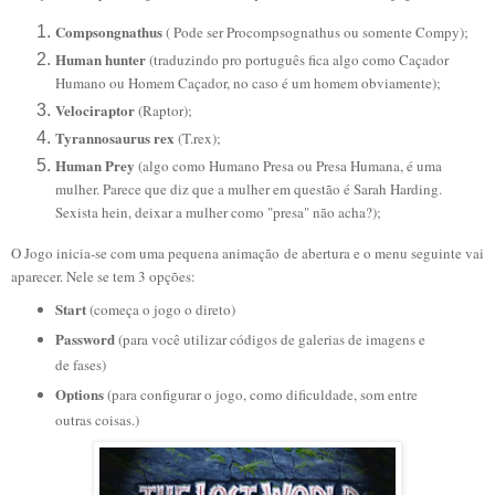
Compsongnathus
( Pode ser Procompsognathus ou somente Compy);
Human hunter
(traduzindo pro português fica algo como Caçador
Humano ou Homem Caçador, no caso é um homem obviamente);
Velociraptor
(Raptor);
Tyrannosaurus rex
(T.rex);
Human Prey
(algo como Humano Presa ou Presa Humana, é uma
mulher. Parece que diz que a mulher em questão é Sarah Harding.
Sexista hein, deixar a mulher como "presa" não acha?);
O Jogo inicia-se com uma pequena animação de abertura e o menu seguinte vai
aparecer. Nele se tem 3 opções:
Start
(começa o jogo o direto)
Password
(para você utilizar códigos de galerias de imagens e
de fases)
Options
(para configurar o jogo, como dificuldade, som entre
outras coisas.)