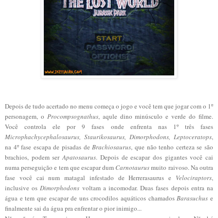
Depois de tudo acertado no menu começa o jogo e você tem que jogar com o 1º
personagem, o
Procompsognathus
, aqule dino minúsculo e verde do filme.
Você controla ele por 9 fases onde enfrenta nas 1º três fases
Microphachycephalosaurus, Staurikosaurus, Dimorphodons, Leptoceratops
,
na 4º fase escapa de pisadas de
Brachiosaurus
, que não tenho certeza se são
brachios, podem ser
Apatosaurus
. Depois de escapar dos gigantes você cai
numa perseguição e tem que escapar dum
Carnotaurus
muito raivoso. Na outra
fase você cai num matagal infestado de Herrerasaurus e
Velociraptors
,
inclusive os
Dimorphodons
voltam a incomodar. Duas fases depois entra na
água e tem que escapar de uns crocodilos aquáticos chamados
Barasuchus
e
finalmente sai da água pra enfrentar o pior inimigo...