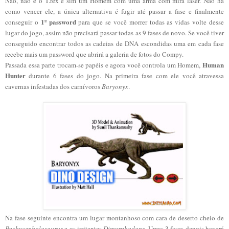
Não, não é o T.rex e sim um Homem com uma arma com mira laser. Não há
como vencer ele, a única alternativa é fugir até passar a fase e finalmente
1º password
conseguir o
para que se você morrer todas as vidas volte desse
lugar do jogo, assim não precisará passar todas as 9 fases de novo. Se você tiver
conseguido encontrar todos as cadeias de DNA escondidas uma em cada fase
recebe mais um password que abrirá a galeria de fotos do Compy.
Human
Passada essa parte trocam-se papéis e agora você controla um Homem,
Hunter
durante 6 fases do jogo. Na primeira fase com ele você atravessa
cavernas infestadas dos carnívoros
Baryonyx
.
Na fase seguinte encontra um lugar montanhoso com cara de deserto cheio de
Pachycephalosaurus
e os irritantes
Dimorphodons
. Umas 3 fases depois haverá