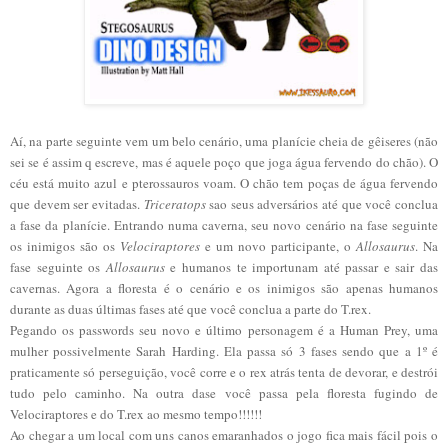
Aí, na parte seguinte vem um belo cenário, uma planície cheia de gêiseres (não
sei se é assim q escreve, mas é aquele poço que joga água fervendo do chão). O
céu está muito azul e pterossauros voam. O chão tem poças de água fervendo
que devem ser evitadas.
Triceratops
sao seus adversários até que você conclua
a fase da planície. Entrando numa caverna, seu novo cenário na fase seguinte
os inimigos são os
Velociraptores
e um novo participante, o
Allosaurus
. Na
fase seguinte os
Allosaurus
e humanos te importunam até passar e sair das
cavernas. Agora a floresta é o cenário e os inimigos são apenas humanos
durante as duas últimas fases até que você conclua a parte do T.rex.
Pegando os passwords seu novo e último personagem é a Human Prey, uma
mulher possivelmente Sarah Harding. Ela passa só 3 fases sendo que a 1º é
praticamente só perseguição, você corre e o rex atrás tenta de devorar, e destrói
tudo pelo caminho. Na outra dase você passa pela floresta fugindo de
Velociraptores e do T.rex ao mesmo tempo!!!!!!
Ao chegar a um local com uns canos emaranhados o jogo fica mais fácil pois o