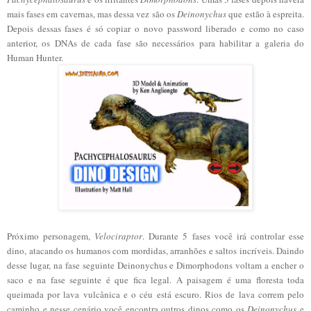
mais fases em cavernas, mas dessa vez são os
Deinonychus
que estão à espreita.
Depois dessas fases é só copiar o novo password liberado e como no caso
anterior, os DNAs de cada fase são necessários para habilitar a galeria do
Human Hunter.
Próximo personagem,
Velociraptor
. Durante 5 fases você irá controlar esse
dino, atacando os humanos com mordidas, arranhões e saltos incríveis. Daindo
desse lugar, na fase seguinte Deinonychus e Dimorphodons voltam a encher o
saco e na fase seguinte é que fica legal. A paisagem é uma floresta toda
queimada por lava vulcânica e o céu está escuro. Rios de lava correm pelo
caminho e nesse cenário você encontra outros dinos como os
Deinonychus
e