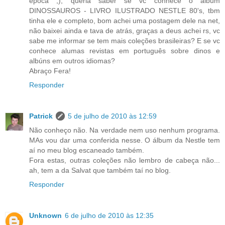
epoca ;), queria saber se vc conhece o album
DINOSSAUROS - LIVRO ILUSTRADO NESTLE 80's, tbm
tinha ele e completo, bom achei uma postagem dele na net,
não baixei ainda e tava de atrás, graças a deus achei rs, vc
sabe me informar se tem mais coleções brasileiras? E se vc
conhece alumas revistas em português sobre dinos e
albúns em outros idiomas?
Abraço Fera!
Responder
Patrick
5 de julho de 2010 às 12:59
Não conheço não. Na verdade nem uso nenhum programa.
MAs vou dar uma conferida nesse. O álbum da Nestle tem
aí no meu blog escaneado também.
Fora estas, outras coleções não lembro de cabeça não...
ah, tem a da Salvat que também taí no blog.
Responder
Unknown
6 de julho de 2010 às 12:35