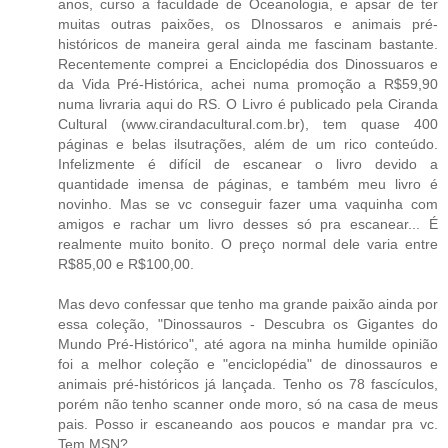
anos, curso a faculdade de Oceanologia, e apsar de ter
muitas outras paixões, os DInossaros e animais pré-
históricos de maneira geral ainda me fascinam bastante.
Recentemente comprei a Enciclopédia dos Dinossuaros e
da Vida Pré-Histórica, achei numa promoção a R$59,90
numa livraria aqui do RS. O Livro é publicado pela Ciranda
Cultural (www.cirandacultural.com.br), tem quase 400
páginas e belas ilsutrações, além de um rico conteúdo.
Infelizmente é difícil de escanear o livro devido a
quantidade imensa de páginas, e também meu livro é
novinho. Mas se vc conseguir fazer uma vaquinha com
amigos e rachar um livro desses só pra escanear... É
realmente muito bonito. O preço normal dele varia entre
R$85,00 e R$100,00.
Mas devo confessar que tenho ma grande paixão ainda por
essa coleção, "Dinossauros - Descubra os Gigantes do
Mundo Pré-Histórico", até agora na minha humilde opinião
foi a melhor coleção e "enciclopédia" de dinossauros e
animais pré-históricos já lançada. Tenho os 78 fascículos,
porém não tenho scanner onde moro, só na casa de meus
pais. Posso ir escaneando aos poucos e mandar pra vc.
Tem MSN?