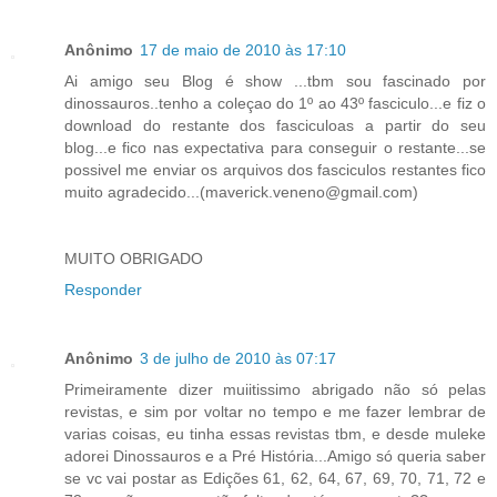
Anônimo
17 de maio de 2010 às 17:10
Ai amigo seu Blog é show ...tbm sou fascinado por
dinossauros..tenho a coleçao do 1º ao 43º fasciculo...e fiz o
download do restante dos fasciculoas a partir do seu
blog...e fico nas expectativa para conseguir o restante...se
possivel me enviar os arquivos dos fasciculos restantes fico
muito agradecido...(maverick.veneno@gmail.com)
MUITO OBRIGADO
Responder
Anônimo
3 de julho de 2010 às 07:17
Primeiramente dizer muiitissimo abrigado não só pelas
revistas, e sim por voltar no tempo e me fazer lembrar de
varias coisas, eu tinha essas revistas tbm, e desde muleke
adorei Dinossauros e a Pré História...Amigo só queria saber
se vc vai postar as Edições 61, 62, 64, 67, 69, 70, 71, 72 e