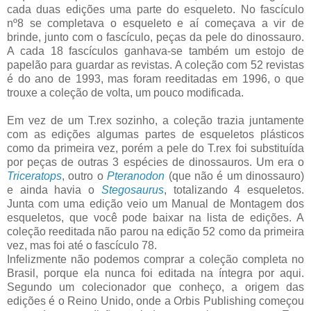
cada duas edições uma parte do esqueleto. No fascículo
nº8 se completava o esqueleto e aí começava a vir de
brinde, junto com o fascículo, peças da pele do dinossauro.
A cada 18 fascículos ganhava-se também um estojo de
papelão para guardar as revistas. A coleção com 52 revistas
é do ano de 1993, mas foram reeditadas em 1996, o que
trouxe a coleção de volta, um pouco modificada.
Em vez de um T.rex sozinho, a coleção trazia juntamente
com as edições algumas partes de esqueletos plásticos
como da primeira vez, porém a pele do T.rex foi substituída
por peças de outras 3 espécies de dinossauros. Um era o
Triceratops
, outro o
Pteranodon
(que não é um dinossauro)
e ainda havia o
Stegosaurus
, totalizando 4 esqueletos.
Junta com uma edição veio um Manual de Montagem dos
esqueletos, que você pode baixar na lista de edições. A
coleção reeditada não parou na edição 52 como da primeira
vez, mas foi até o fascículo 78.
Infelizmente não podemos comprar a coleção completa no
Brasil, porque ela nunca foi editada na íntegra por aqui.
Segundo um colecionador que conheço, a origem das
edições é o Reino Unido, onde a Orbis Publishing começou