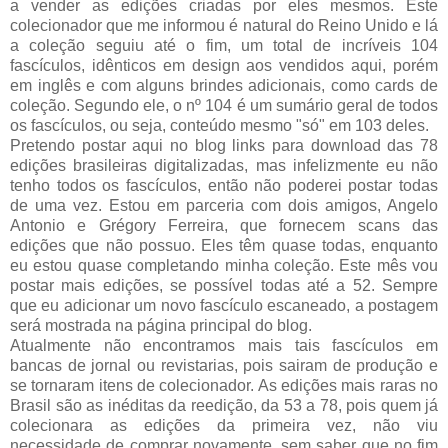
a vender as edições criadas por eles mesmos. Este
colecionador que me informou é natural do Reino Unido e lá
a coleção seguiu até o fim, um total de incríveis 104
fascículos, idênticos em design aos vendidos aqui, porém
em inglês e com alguns brindes adicionais, como cards de
coleção. Segundo ele, o nº 104 é um sumário geral de todos
os fascículos, ou seja, conteúdo mesmo "só" em 103 deles.
Pretendo postar aqui no blog links para download das 78
edições brasileiras digitalizadas, mas infelizmente eu não
tenho todos os fascículos, então não poderei postar todas
de uma vez. Estou em parceria com dois amigos, Angelo
Antonio e Grégory Ferreira, que fornecem scans das
edições que não possuo. Eles têm quase todas, enquanto
eu estou quase completando minha coleção. Este mês vou
postar mais edições, se possível todas até a 52. Sempre
que eu adicionar um novo fascículo escaneado, a postagem
será mostrada na página principal do blog.
Atualmente não encontramos mais tais fascículos em
bancas de jornal ou revistarias, pois sairam de produção e
se tornaram itens de colecionador. As edições mais raras no
Brasil são as inéditas da reedição, da 53 a 78, pois quem já
colecionara as edições da primeira vez, não viu
necessidade de comprar novamente, sem saber que no fim