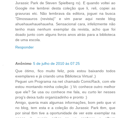
Jurassic Park de Steven Spielberg rs). E quando voltei ao
Google me lembrei desta coleção que li, reli, copiei as
gravuras etc. Não lembrava da editora, joguei na busca
"Dinossauros (revista)" e vim parar aqui neste blog
ahuehauehauehaueha. Sensacional cara, infelizmente não
tenho mais nenhum exemplar da revista, acho que foi
doado junto com alguns livros anos atrás para a biblioteca
de uma escola.
Responder
Anônimo
5 de julho de 2010 às 07:25
Que ótimo, fico muito feliz, pois estou baixando todos
exemplares e já criando uma Biblioteca Virtual ;)
Peguei um Programa na net chamado ComicRack, com ele
estou montando minha coleção :) Vc conhece outro melhor
que ele? Se usa ou conhece me fala, eu curto ler nesses
prog's deixa tudo organizadinho e pronto :)
Amigo, queria mais algumas informações, bom pelo que vi
no blog, tem esta e a coleção do Jurassic Park tbm, que
por sinal tbm tive a oportunidade de ver este exemplar na