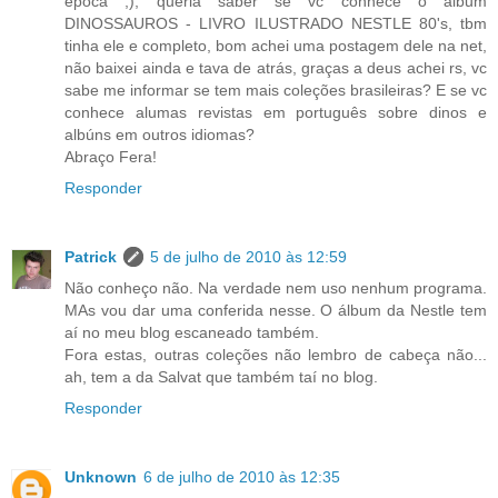
epoca ;), queria saber se vc conhece o album
DINOSSAUROS - LIVRO ILUSTRADO NESTLE 80's, tbm
tinha ele e completo, bom achei uma postagem dele na net,
não baixei ainda e tava de atrás, graças a deus achei rs, vc
sabe me informar se tem mais coleções brasileiras? E se vc
conhece alumas revistas em português sobre dinos e
albúns em outros idiomas?
Abraço Fera!
Responder
Patrick
5 de julho de 2010 às 12:59
Não conheço não. Na verdade nem uso nenhum programa.
MAs vou dar uma conferida nesse. O álbum da Nestle tem
aí no meu blog escaneado também.
Fora estas, outras coleções não lembro de cabeça não...
ah, tem a da Salvat que também taí no blog.
Responder
Unknown
6 de julho de 2010 às 12:35