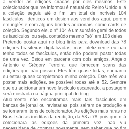
a vender as edições criadas por eles mesmos. Este
colecionador que me informou é natural do Reino Unido e lá
a coleção seguiu até o fim, um total de incríveis 104
fascículos, idênticos em design aos vendidos aqui, porém
em inglês e com alguns brindes adicionais, como cards de
coleção. Segundo ele, o nº 104 é um sumário geral de todos
os fascículos, ou seja, conteúdo mesmo "só" em 103 deles.
Pretendo postar aqui no blog links para download das 78
edições brasileiras digitalizadas, mas infelizmente eu não
tenho todos os fascículos, então não poderei postar todas
de uma vez. Estou em parceria com dois amigos, Angelo
Antonio e Grégory Ferreira, que fornecem scans das
edições que não possuo. Eles têm quase todas, enquanto
eu estou quase completando minha coleção. Este mês vou
postar mais edições, se possível todas até a 52. Sempre
que eu adicionar um novo fascículo escaneado, a postagem
será mostrada na página principal do blog.
Atualmente não encontramos mais tais fascículos em
bancas de jornal ou revistarias, pois sairam de produção e
se tornaram itens de colecionador. As edições mais raras no
Brasil são as inéditas da reedição, da 53 a 78, pois quem já
colecionara as edições da primeira vez, não viu
necessidade de comprar novamente, sem saber que no fim