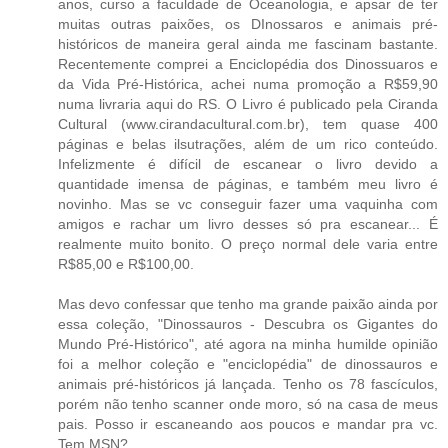
anos, curso a faculdade de Oceanologia, e apsar de ter
muitas outras paixões, os DInossaros e animais pré-
históricos de maneira geral ainda me fascinam bastante.
Recentemente comprei a Enciclopédia dos Dinossuaros e
da Vida Pré-Histórica, achei numa promoção a R$59,90
numa livraria aqui do RS. O Livro é publicado pela Ciranda
Cultural (www.cirandacultural.com.br), tem quase 400
páginas e belas ilsutrações, além de um rico conteúdo.
Infelizmente é difícil de escanear o livro devido a
quantidade imensa de páginas, e também meu livro é
novinho. Mas se vc conseguir fazer uma vaquinha com
amigos e rachar um livro desses só pra escanear... É
realmente muito bonito. O preço normal dele varia entre
R$85,00 e R$100,00.
Mas devo confessar que tenho ma grande paixão ainda por
essa coleção, "Dinossauros - Descubra os Gigantes do
Mundo Pré-Histórico", até agora na minha humilde opinião
foi a melhor coleção e "enciclopédia" de dinossauros e
animais pré-históricos já lançada. Tenho os 78 fascículos,
porém não tenho scanner onde moro, só na casa de meus
pais. Posso ir escaneando aos poucos e mandar pra vc.
Tem MSN?