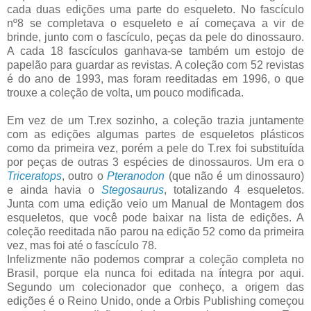
cada duas edições uma parte do esqueleto. No fascículo
nº8 se completava o esqueleto e aí começava a vir de
brinde, junto com o fascículo, peças da pele do dinossauro.
A cada 18 fascículos ganhava-se também um estojo de
papelão para guardar as revistas. A coleção com 52 revistas
é do ano de 1993, mas foram reeditadas em 1996, o que
trouxe a coleção de volta, um pouco modificada.
Em vez de um T.rex sozinho, a coleção trazia juntamente
com as edições algumas partes de esqueletos plásticos
como da primeira vez, porém a pele do T.rex foi substituída
por peças de outras 3 espécies de dinossauros. Um era o
Triceratops
, outro o
Pteranodon
(que não é um dinossauro)
e ainda havia o
Stegosaurus
, totalizando 4 esqueletos.
Junta com uma edição veio um Manual de Montagem dos
esqueletos, que você pode baixar na lista de edições. A
coleção reeditada não parou na edição 52 como da primeira
vez, mas foi até o fascículo 78.
Infelizmente não podemos comprar a coleção completa no
Brasil, porque ela nunca foi editada na íntegra por aqui.
Segundo um colecionador que conheço, a origem das
edições é o Reino Unido, onde a Orbis Publishing começou