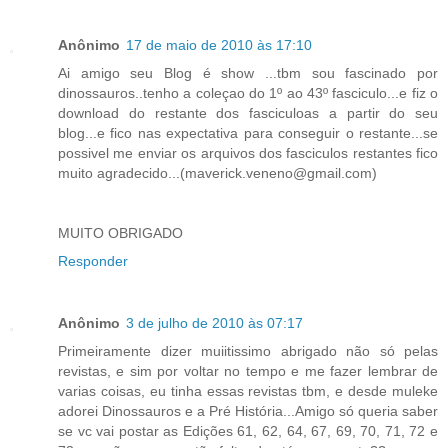
Anônimo
17 de maio de 2010 às 17:10
Ai amigo seu Blog é show ...tbm sou fascinado por
dinossauros..tenho a coleçao do 1º ao 43º fasciculo...e fiz o
download do restante dos fasciculoas a partir do seu
blog...e fico nas expectativa para conseguir o restante...se
possivel me enviar os arquivos dos fasciculos restantes fico
muito agradecido...(maverick.veneno@gmail.com)
MUITO OBRIGADO
Responder
Anônimo
3 de julho de 2010 às 07:17
Primeiramente dizer muiitissimo abrigado não só pelas
revistas, e sim por voltar no tempo e me fazer lembrar de
varias coisas, eu tinha essas revistas tbm, e desde muleke
adorei Dinossauros e a Pré História...Amigo só queria saber
se vc vai postar as Edições 61, 62, 64, 67, 69, 70, 71, 72 e