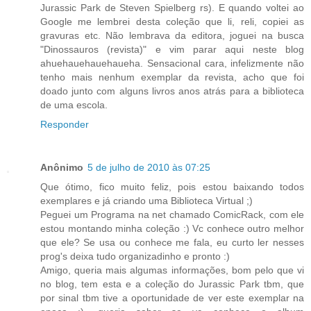
Jurassic Park de Steven Spielberg rs). E quando voltei ao
Google me lembrei desta coleção que li, reli, copiei as
gravuras etc. Não lembrava da editora, joguei na busca
"Dinossauros (revista)" e vim parar aqui neste blog
ahuehauehauehaueha. Sensacional cara, infelizmente não
tenho mais nenhum exemplar da revista, acho que foi
doado junto com alguns livros anos atrás para a biblioteca
de uma escola.
Responder
Anônimo
5 de julho de 2010 às 07:25
Que ótimo, fico muito feliz, pois estou baixando todos
exemplares e já criando uma Biblioteca Virtual ;)
Peguei um Programa na net chamado ComicRack, com ele
estou montando minha coleção :) Vc conhece outro melhor
que ele? Se usa ou conhece me fala, eu curto ler nesses
prog's deixa tudo organizadinho e pronto :)
Amigo, queria mais algumas informações, bom pelo que vi
no blog, tem esta e a coleção do Jurassic Park tbm, que
por sinal tbm tive a oportunidade de ver este exemplar na