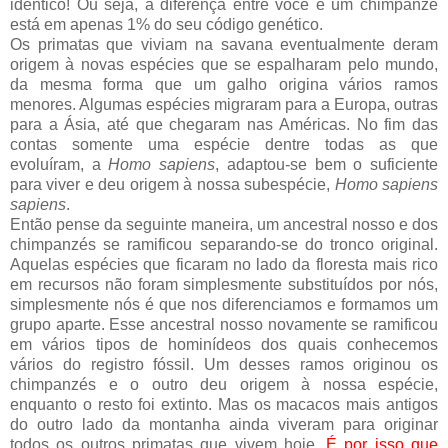
idêntico! Ou seja, a diferença entre você e um chimpanzé
está em apenas 1% do seu código genético.
Os primatas que viviam na savana eventualmente deram
origem à novas espécies que se espalharam pelo mundo,
da mesma forma que um galho origina vários ramos
menores. Algumas espécies migraram para a Europa, outras
para a Ásia, até que chegaram nas Américas. No fim das
contas somente uma espécie dentre todas as que
evoluíram, a
Homo sapiens
, adaptou-se bem o suficiente
para viver e deu origem à nossa subespécie,
Homo sapiens
sapiens
.
Então pense da seguinte maneira, um ancestral nosso e dos
chimpanzés se ramificou separando-se do tronco original.
Aquelas espécies que ficaram no lado da floresta mais rico
em recursos não foram simplesmente substituídos por nós,
simplesmente nós é que nos diferenciamos e formamos um
grupo aparte. Esse ancestral nosso novamente se ramificou
em vários tipos de hominídeos dos quais conhecemos
vários do registro fóssil. Um desses ramos originou os
chimpanzés e o outro deu origem à nossa espécie,
enquanto o resto foi extinto. Mas os macacos mais antigos
do outro lado da montanha ainda viveram para originar
todos os outros primatas que vivem hoje.
É por isso que