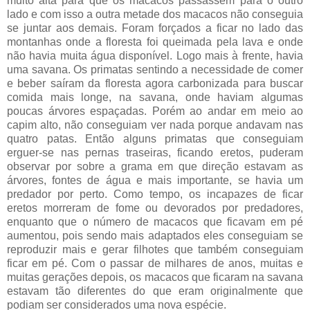
muito alta para que os macacos passassem para o outro
lado e com isso a outra metade dos macacos não conseguia
se juntar aos demais. Foram forçados a ficar no lado das
montanhas onde a floresta foi queimada pela lava e onde
não havia muita água disponível. Logo mais à frente, havia
uma savana. Os primatas sentindo a necessidade de comer
e beber saíram da floresta agora carbonizada para buscar
comida mais longe, na savana, onde haviam algumas
poucas árvores espaçadas. Porém ao andar em meio ao
capim alto, não conseguiam ver nada porque andavam nas
quatro patas. Então alguns primatas que conseguiam
erguer-se nas pernas traseiras, ficando eretos, puderam
observar por sobre a grama em que direção estavam as
árvores, fontes de água e mais importante, se havia um
predador por perto. Como tempo, os incapazes de ficar
eretos morreram de fome ou devorados por predadores,
enquanto que o número de macacos que ficavam em pé
aumentou, pois sendo mais adaptados eles conseguiam se
reproduzir mais e gerar filhotes que também conseguiam
ficar em pé. Com o passar de milhares de anos, muitas e
muitas gerações depois, os macacos que ficaram na savana
estavam tão diferentes do que eram originalmente que
podiam ser considerados uma nova espécie.