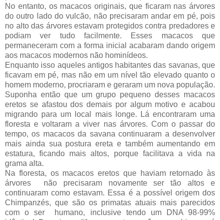
No entanto, os macacos originais, que ficaram nas árvores
do outro lado do vulcão, não precisaram andar em pé, pois
no alto das árvores estavam protegidos contra predadores e
podiam ver tudo facilmente. Esses macacos que
permaneceram com a forma inicial acabaram dando origem
aos macacos modernos não hominídeos.
Enquanto isso aqueles antigos habitantes das savanas, que
ficavam em pé, mas não em um nível tão elevado quanto o
homem moderno, procriaram e geraram um nova população.
Suponha então que um grupo pequeno desses macacos
eretos se afastou dos demais por algum motivo e acabou
migrando para um local mais longe. Lá encontraram uma
floresta e voltaram a viver nas árvores. Com o passar do
tempo, os macacos da savana continuaram a desenvolver
mais ainda sua postura ereta e também aumentando em
estatura, ficando mais altos, porque facilitava a vida na
grama alta.
Na floresta, os macacos eretos que haviam retornado às
árvores não precisaram novamente ser tão altos e
continuaram como estavam. Essa é a possível origem dos
Chimpanzés, que são os primatas atuais mais parecidos
com o ser humano, inclusive tendo um DNA 98-99%