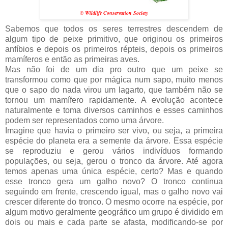
© Wildlife Conservation Society
Sabemos que todos os seres terrestres descendem de
algum tipo de peixe primitivo, que originou os primeiros
anfíbios e depois os primeiros répteis, depois os primeiros
mamíferos e então as primeiras aves.
Mas não foi de um dia pro outro que um peixe se
transformou como que por mágica num sapo, muito menos
que o sapo do nada virou um lagarto, que também não se
tornou um mamífero rapidamente. A evolução acontece
naturalmente e toma diversos caminhos e esses caminhos
podem ser representados como uma árvore.
Imagine que havia o primeiro ser vivo, ou seja, a primeira
espécie do planeta era a semente da árvore. Essa espécie
se reproduziu e gerou vários indivíduos formando
populações, ou seja, gerou o tronco da árvore. Até agora
temos apenas uma única espécie, certo? Mas e quando
esse tronco gera um galho novo? O tronco continua
seguindo em frente, crescendo igual, mas o galho novo vai
crescer diferente do tronco. O mesmo ocorre na espécie, por
algum motivo geralmente geográfico um grupo é dividido em
dois ou mais e cada parte se afasta, modificando-se por