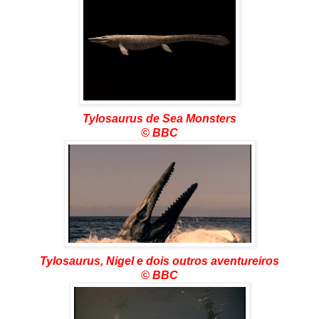
Tylosaurus de Sea Monsters
©
BBC
Tylosaurus, Nigel e dois outros aventureiros
©
BBC