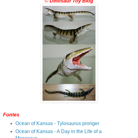
©
Dinosaur Toy Blog
Fontes
Ocean of Kansas - Tylosaurus proriger
Ocean of Kansas - A Day in the Life of a