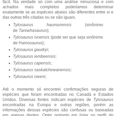
fácil. Na verdade só com uma análise minuciosa e com
achados mais completos poderíamos determinar
exatamente se as espécies abaixo são diferentes entre si e
das outras três citadas ou se são iguais.
Tylosaurus haumuriensis
(sinônimo
de
Taniwhasaurus
);
Tylosaurus ivoensis
(pode ser que seja sinônimo
de Hainosaurus);
Tylosaurus gaudryi
;
Tylosaurus iembeensis
;
Tylosaurus capensis
;
Tylosaurus saskatchewanensis;
Tylosaurus oweni
;
Até o momento só encontrei confirmações seguras de
espécies que foram encontradas no Canadá e Estados
Unidos. Diversas fontes indicam espécies de
Tylosaurus
encontradas na Europa e outras regiões, porém as
informações dessas espécies são confusas ou baseadas
em apenas dentes. Optei portanto em listar no perfil do