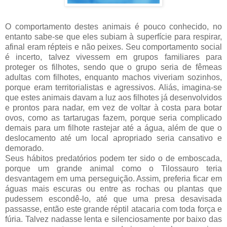
O comportamento destes animais é pouco conhecido, no
entanto sabe-se que eles subiam à superfície para respirar,
afinal eram répteis e não peixes.
Seu comportamento social
é incerto, talvez vivessem em grupos familiares para
proteger os filhotes, sendo que o grupo seria de fêmeas
adultas com filhotes, enquanto machos viveriam sozinhos,
porque eram territorialistas e agressivos. Aliás, imagina-se
que estes animais davam a luz aos filhotes já desenvolvidos
e prontos para nadar, em vez de voltar à costa para botar
ovos, como as tartarugas fazem, porque seria complicado
demais para um filhote rastejar até a água, além de que o
deslocamento até um local apropriado seria cansativo e
demorado.
Seus hábitos predatórios podem ter sido o de emboscada,
porque um grande animal como o Tilossauro teria
desvantagem em uma perseguição. Assim, preferia ficar em
águas mais escuras ou entre as rochas ou plantas que
pudessem escondê-lo, até que uma presa desavisada
passasse, então este grande réptil atacaria com toda força e
fúria. Talvez nadasse lenta e silenciosamente por baixo das