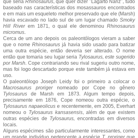
que seria
Rhinosaurus
, que quer dizer "Lagarto Nariz", tudo
baseado nas características dos mosassauros encontrados
e em mais um esqueleto melhor preservado que ele (Marsh)
havia escavado no lado sul de um lugar chamado
Smoky
Hill River
em 1871, o qual ele denominou
Rhinosaurus
micromus
.
Cerca de um ano depois os paleontólogos vieram a saber
que o nome
Rhinosaurus
já havia sido usado para batizar
uma outra espécie, então deveria ser alterado. O nome
então que tomaria seu lugar seria
Tylosaurus,
este sugerido
por Marsh
. Cope contrariando seu rival sugeriu outro nome,
mas foi logo descartado porque este também já estava em
uso.
O paleontólogo Joseph Leidy foi o primeiro a colocar o
Macrosaurus prorige
r
nomeado por Cope no gênero
Tylosaurus
de Marsh em 1873. Algum tempo depois,
precisamente em 1876, Cope nomeou outra espécie, o
Tylosaurus napaeolicus
e recentemente, em 2005, Everhart
nomeou o
Tylosaurus kansasensis
, além de que existem
outras espécies de
Tylosaurus,
encontradas em diversos
locais.
Alguns espécimes são particularmente interessantes, como
um grande indivíduo pertencente a espécie
T. proriger
que