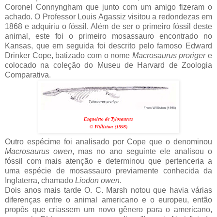
Coronel Connyngham que junto com um amigo fizeram o
achado. O Professor Louis Agassiz visitou a redondezas em
1868 e adquiriu o fóssil. Além de ser o primeiro fóssil deste
animal, este foi o primeiro mosassauro encontrado no
Kansas, que em seguida foi descrito pelo famoso Edward
Drinker Cope, batizado com o nome
Macrosaurus proriger
e
colocado na coleção do Museu de Harvard de Zoologia
Comparativa.
Esqueleto de Tylosaurus
©
Williston (1898)
Outro espécime foi analisado por Cope que o denominou
Macrosaurus owen
, mas no ano seguinte ele analisou o
fóssil com mais atenção e determinou que pertenceria a
uma espécie de mosassauro previamente conhecida da
Inglaterra, chamado
Liodon owen
.
Dois anos mais tarde O. C. Marsh notou que havia várias
diferenças entre o animal americano e o europeu, então
propôs que criassem um novo gênero para o americano,