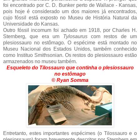
foi encontrado por C. D. Bunker perto de Wallace - Kansas,
pois hoje é considerado um dos maiores já encontrados,
cujo fóssil está exposto no Museu de História Natural da
Universidade do Kansas.
Outro fóssil incomum foi achado em 1918, por Charles H.
Sternberg, que era um
Tylosaurus
com restos de um
plesiossauro no estômago. O espécime está montado no
Museu Nacional dos Estados Unidos, também conhecido
como Instituo Smithsonian. Os restos do plesiossauro estão
armazenados no museu também.
Esqueleto do Tilossauro que continha o plesiossauro
no estômago
©
Ryan Somma
Entretanto, estes importantes espécimes (o Tilossauro e o
plesiossauro) foram brevemente descritos por Sternberg em