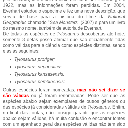
1922, mas as informações foram perdidas. Em 2004,
Everhart estudou o espécime e fez uma nova descrição, que
serviu de base para a história do filme da
National
Geographic
chamado "
Sea Monsters
" (2007) e para um livro
do mesmo nome, também de autoria de Everhart.
De todas as espécies de
Tylosaurus
descobertas até hoje,
somente 3 delas posso afirmar que são oficialmente tidas
como válidas para a ciência como espécies distintas, sendo
elas as seguintes:
Tylosaurus proriger;
Tylosaurus nepaeolicus;
Tylosaurus kansasensis;
Tylosaurus pembinensis;
Outras espécies foram nomeadas,
mas não sei dizer se
são válidas
ou já foram renomeadas. Pode ser que as
espécies abaixo sejam exemplares de outros gêneros ou
das espécies já consideradas válidas de
Tylosaurus
. Enfim,
no final das contas, não consigo garantir que as espécies
abaixo sejam válidas, há muita confusão e encontrar fontes
com um apanhado geral das espécies válidas não tem sido