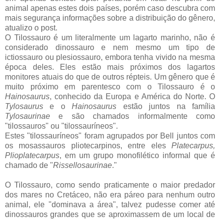
animal apenas estes dois países, porém caso descubra com
mais segurança informações sobre a distribuição do gênero,
atualizo o post.
O Tilossauro é um literalmente um lagarto marinho, não é
considerado dinossauro e nem mesmo um tipo de
ictiossauro ou plesiossauro, embora tenha vivido na mesma
época deles. Eles estão mais próximos dos lagartos
monitores atuais do que de outros répteis. Um gênero que é
muito próximo em parentesco com o Tilossauro é o
Hainosaurus
, conhecido da Europa e América do Norte. O
Tylosaurus
e o
Hainosaurus
estão juntos na família
Tylosaurinae
e são chamados informalmente como
"tilossauros" ou "tilossauríneos".
Estes "tilossauríneos" foram agrupados por Bell juntos com
os mosassauros pliotecarpinos, entre eles
Platecarpus,
Plioplatecarpus
, em um grupo monofilético informal que é
chamado de "
Rissellosaurinae
."
O Tilossauro, como sendo praticamente o maior predador
dos mares no Cretáceo, não era páreo para nenhum outro
animal, ele "dominava a área", talvez pudesse comer até
dinossauros grandes que se aproximassem de um local de