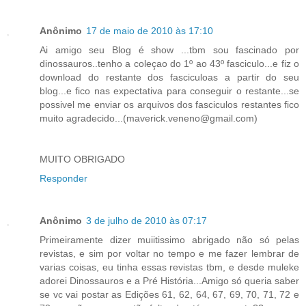
Anônimo
17 de maio de 2010 às 17:10
Ai amigo seu Blog é show ...tbm sou fascinado por
dinossauros..tenho a coleçao do 1º ao 43º fasciculo...e fiz o
download do restante dos fasciculoas a partir do seu
blog...e fico nas expectativa para conseguir o restante...se
possivel me enviar os arquivos dos fasciculos restantes fico
muito agradecido...(maverick.veneno@gmail.com)
MUITO OBRIGADO
Responder
Anônimo
3 de julho de 2010 às 07:17
Primeiramente dizer muiitissimo abrigado não só pelas
revistas, e sim por voltar no tempo e me fazer lembrar de
varias coisas, eu tinha essas revistas tbm, e desde muleke
adorei Dinossauros e a Pré História...Amigo só queria saber
se vc vai postar as Edições 61, 62, 64, 67, 69, 70, 71, 72 e