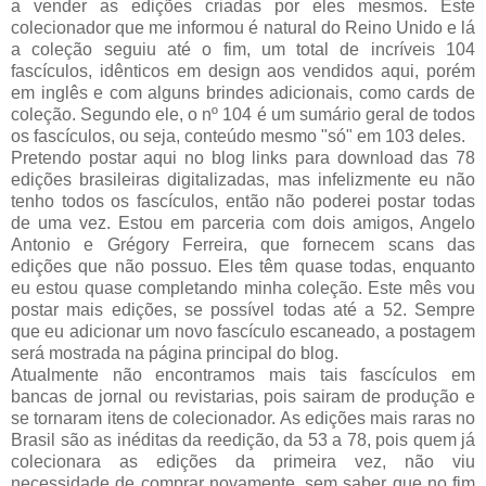
a vender as edições criadas por eles mesmos. Este
colecionador que me informou é natural do Reino Unido e lá
a coleção seguiu até o fim, um total de incríveis 104
fascículos, idênticos em design aos vendidos aqui, porém
em inglês e com alguns brindes adicionais, como cards de
coleção. Segundo ele, o nº 104 é um sumário geral de todos
os fascículos, ou seja, conteúdo mesmo "só" em 103 deles.
Pretendo postar aqui no blog links para download das 78
edições brasileiras digitalizadas, mas infelizmente eu não
tenho todos os fascículos, então não poderei postar todas
de uma vez. Estou em parceria com dois amigos, Angelo
Antonio e Grégory Ferreira, que fornecem scans das
edições que não possuo. Eles têm quase todas, enquanto
eu estou quase completando minha coleção. Este mês vou
postar mais edições, se possível todas até a 52. Sempre
que eu adicionar um novo fascículo escaneado, a postagem
será mostrada na página principal do blog.
Atualmente não encontramos mais tais fascículos em
bancas de jornal ou revistarias, pois sairam de produção e
se tornaram itens de colecionador. As edições mais raras no
Brasil são as inéditas da reedição, da 53 a 78, pois quem já
colecionara as edições da primeira vez, não viu
necessidade de comprar novamente, sem saber que no fim