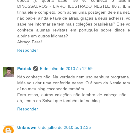
epoca ;), queria saber se vc conhece o album
DINOSSAUROS - LIVRO ILUSTRADO NESTLE 80's, tbm
tinha ele e completo, bom achei uma postagem dele na net,
não baixei ainda e tava de atrás, graças a deus achei rs, vc
sabe me informar se tem mais coleções brasileiras? E se vc
conhece alumas revistas em português sobre dinos e
albúns em outros idiomas?
Abraço Fera!
Responder
Patrick
5 de julho de 2010 às 12:59
Não conheço não. Na verdade nem uso nenhum programa.
MAs vou dar uma conferida nesse. O álbum da Nestle tem
aí no meu blog escaneado também.
Fora estas, outras coleções não lembro de cabeça não...
ah, tem a da Salvat que também taí no blog.
Responder
Unknown
6 de julho de 2010 às 12:35