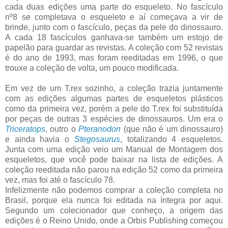
cada duas edições uma parte do esqueleto. No fascículo
nº8 se completava o esqueleto e aí começava a vir de
brinde, junto com o fascículo, peças da pele do dinossauro.
A cada 18 fascículos ganhava-se também um estojo de
papelão para guardar as revistas. A coleção com 52 revistas
é do ano de 1993, mas foram reeditadas em 1996, o que
trouxe a coleção de volta, um pouco modificada.
Em vez de um T.rex sozinho, a coleção trazia juntamente
com as edições algumas partes de esqueletos plásticos
como da primeira vez, porém a pele do T.rex foi substituída
por peças de outras 3 espécies de dinossauros. Um era o
Triceratops
, outro o
Pteranodon
(que não é um dinossauro)
e ainda havia o
Stegosaurus
, totalizando 4 esqueletos.
Junta com uma edição veio um Manual de Montagem dos
esqueletos, que você pode baixar na lista de edições. A
coleção reeditada não parou na edição 52 como da primeira
vez, mas foi até o fascículo 78.
Infelizmente não podemos comprar a coleção completa no
Brasil, porque ela nunca foi editada na íntegra por aqui.
Segundo um colecionador que conheço, a origem das
edições é o Reino Unido, onde a Orbis Publishing começou