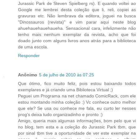
Jurassic Park de Steven Spielberg rs). E quando voltei ao
Google me lembrei desta coleção que li, reli, copiei as
gravuras etc. Não lembrava da editora, joguei na busca
"Dinossauros (revista)" e vim parar aqui neste blog
ahuehauehauehaueha. Sensacional cara, infelizmente não
tenho mais nenhum exemplar da revista, acho que foi
doado junto com alguns livros anos atrás para a biblioteca
de uma escola.
Responder
Anônimo
5 de julho de 2010 às 07:25
Que ótimo, fico muito feliz, pois estou baixando todos
exemplares e já criando uma Biblioteca Virtual ;)
Peguei um Programa na net chamado ComicRack, com ele
estou montando minha coleção :) Vc conhece outro melhor
que ele? Se usa ou conhece me fala, eu curto ler nesses
prog's deixa tudo organizadinho e pronto :)
Amigo, queria mais algumas informações, bom pelo que vi
no blog, tem esta e a coleção do Jurassic Park tbm, que
por sinal tbm tive a oportunidade de ver este exemplar na