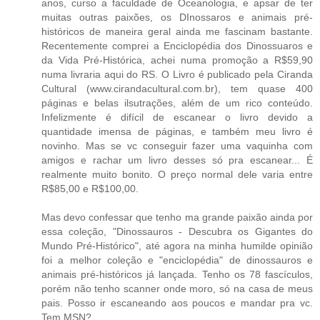
anos, curso a faculdade de Oceanologia, e apsar de ter
muitas outras paixões, os DInossaros e animais pré-
históricos de maneira geral ainda me fascinam bastante.
Recentemente comprei a Enciclopédia dos Dinossuaros e
da Vida Pré-Histórica, achei numa promoção a R$59,90
numa livraria aqui do RS. O Livro é publicado pela Ciranda
Cultural (www.cirandacultural.com.br), tem quase 400
páginas e belas ilsutrações, além de um rico conteúdo.
Infelizmente é difícil de escanear o livro devido a
quantidade imensa de páginas, e também meu livro é
novinho. Mas se vc conseguir fazer uma vaquinha com
amigos e rachar um livro desses só pra escanear... É
realmente muito bonito. O preço normal dele varia entre
R$85,00 e R$100,00.
Mas devo confessar que tenho ma grande paixão ainda por
essa coleção, "Dinossauros - Descubra os Gigantes do
Mundo Pré-Histórico", até agora na minha humilde opinião
foi a melhor coleção e "enciclopédia" de dinossauros e
animais pré-históricos já lançada. Tenho os 78 fascículos,
porém não tenho scanner onde moro, só na casa de meus
pais. Posso ir escaneando aos poucos e mandar pra vc.
Tem MSN?