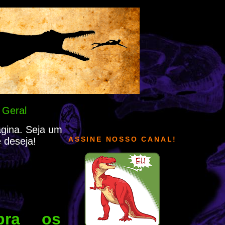
 Geral
ágina. Seja um
ASSINE NOSSO CANAL!
 deseja!
ubra os