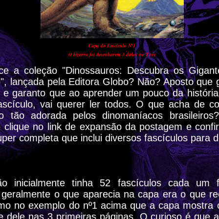
Capa do Fascículo Nº1
O bizarro foi desenharem 3 dedos no T.rex
ce a coleção "Dinossauros: Descubra os Gigan
o", lançada pela Editora Globo? Não? Aposto que 
 e garanto que ao aprender um pouco da história
ascículo, vai querer ler todos. O que acha de c
ão tão adorada pelos dinomaníacos brasileiros
 clique no link de expansão da postagem e confi
per completa que inclui diversos fascículos para 
ão inicialmente tinha 52 fascículos cada um 
 geralmente o que aparecia na capa era o que re
mo no exemplo do nº1 acima que a capa mostra o 
e dele nas 3 primeiras páginas. O curioso é que a