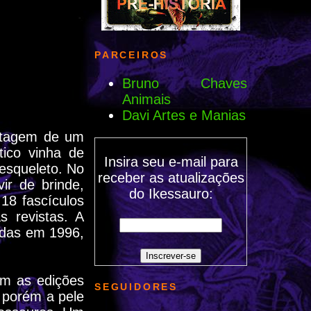
PARCEIROS
Bruno Chaves
Animais
Davi Artes e Manias
ntagem de um
tico vinha de
Insira seu e-mail para
esqueleto. No
receber as atualizações
ir de brinde,
do Ikessauro:
18 fascículos
 revistas. A
adas em 1996,
om as edições
SEGUIDORES
 porém a pele