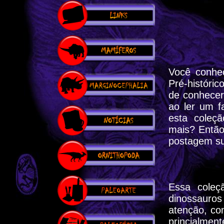
Você conhe
Pré-históric
de conhecer
ao ler um f
esta coleç
mais? Então
postagem su
Essa coleç
dinossauros
atenção, co
princialment