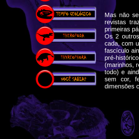
Mas não se
revistas tr
primeiras p
Os 2 outros
cada, com u
fascículo a
pré-histór
(marinhos, 
todo) e ai
sem cor, f
dimensões c