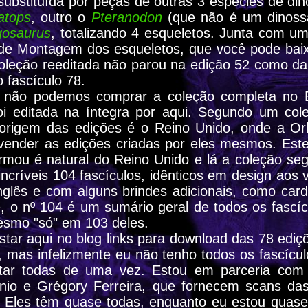
 substituída por peças de outras 3 espécies de d
atops
, outro o
Pteranodon
(que não é um dinoss
gosaurus
, totalizando 4 esqueletos. Junta com um
e Montagem dos esqueletos, que você pode baixa
coleção reeditada não parou na edição 52 como da 
o fascículo 78.
e não podemos comprar a coleção completa no B
oi editada na íntegra por aqui. Segundo um col
origem das edições é o Reino Unido, onde a Orb
ender as edições criadas por eles mesmos. Este
rmou é natural do Reino Unido e lá a coleção segu
incríveis 104 fascículos, idênticos em design aos 
glês e com alguns brindes adicionais, como card
, o nº 104 é um sumário geral de todos os fascícu
smo "só" em 103 deles.
tar aqui no blog links para download das 78 ediçõ
s, mas infelizmente eu não tenho todos os fascícu
star todas de uma vez. Estou em parceria com 
nio e Grégory Ferreira, que fornecem scans da
 Eles têm quase todas, enquanto eu estou quas