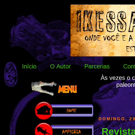
Início
O Autor
Parcerias
Con
Às vezes o c
paleon
DOMINGO, 29
Revis