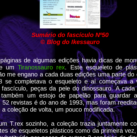
Sumário do fascículo Nº50
© Blog do Ikessauro
páginas de algumas edições havia dicas de mo
 de um
Tiranossauro rex
. Este esqueleto de plás
não me engano a cada duas edições uma parte do 
º8 se completava o esqueleto e aí começava a v
 fascículo, peças da pele do dinossauro. A cada 
 também um estojo de papelão para guardar as
 52 revistas é do ano de 1993, mas foram reedit
 a coleção de volta, um pouco modificada.
m T.rex sozinho, a coleção trazia juntamente c
tes de esqueletos plásticos como da primeira vez,