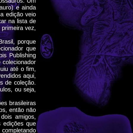
inossauros. Um
auro) e ainda
a edição veio
r na lista de
primeira vez,
rasil, porque
ecionador que
is Publishing
 colecionador
iu até o fim,
vendidos aqui,
s de coleção.
los, ou seja,
es brasileiras
los, então não
dois amigos,
s edições que
e completando