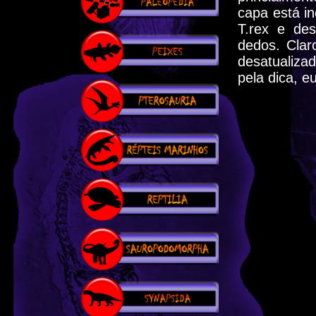
capa está in
T.rex e de
dedos. Claro
desatualiza
pela dica, e