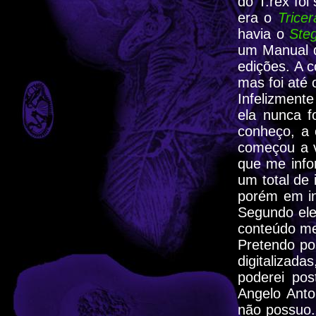
do T.rex foi
era o
Tricer
havia o
Ste
um Manual d
edições. A 
mas foi até 
Infelizment
ela nunca f
conheço, a 
começou a v
que me info
um total de 
porém em in
Segundo ele
conteúdo me
Pretendo pos
digitalizada
poderei po
Angelo Anto
não possuo.