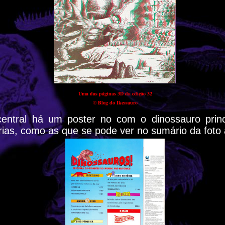
Uma das páginas 3D da edição 32
© Blog do Ikessauro
entral há um poster no com o dinossauro princ
rias, como as que se pode ver no sumário da foto 