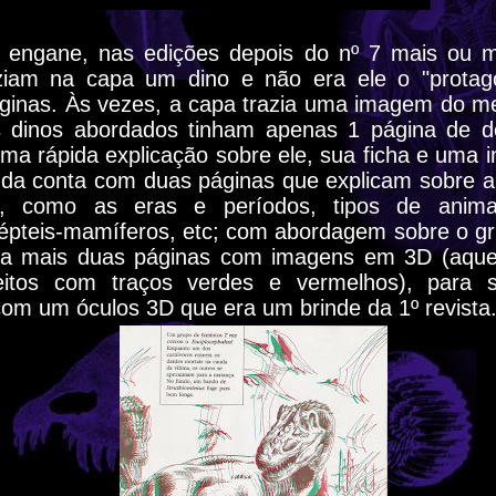
 engane, nas edições depois do nº 7 mais ou m
aziam na capa um dino e não era ele o "protag
áginas. Às vezes, a capa trazia uma imagem do mei
 dinos abordados tinham apenas 1 página de d
ma rápida explicação sobre ele, sua ficha e uma
inda conta com duas páginas que explicam sobre 
ico, como as eras e períodos, tipos de animai
répteis-mamíferos, etc; com abordagem sobre o 
nda mais duas páginas com imagens em 3D (aque
eitos com traços verdes e vermelhos), para
om um óculos 3D que era um brinde da 1º revista