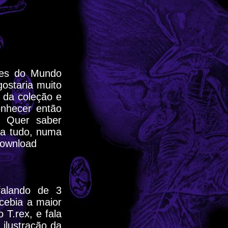
tes do Mundo
gostaria muito
 da coleção e
onhecer então
? Quer saber
ra tudo, numa
download
falando de 3
cebia a maior
T.rex, e fala
 ilustração da