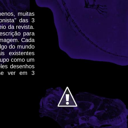
enos, muitas
onista" das 3
o da revista.
escrição para
 imagem. Cada
algo do mundo
s existentes
grupo como um
les desenhos
 se ver em 3
.