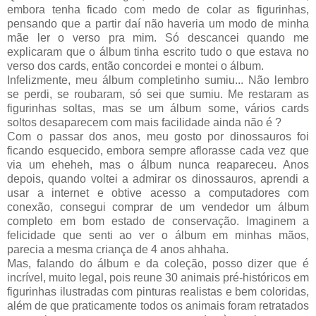
embora tenha ficado com medo de colar as figurinhas,
pensando que a partir daí não haveria um modo de minha
mãe ler o verso pra mim. Só descancei quando me
explicaram que o álbum tinha escrito tudo o que estava no
verso dos cards, então concordei e montei o álbum.
Infelizmente, meu álbum completinho sumiu... Não lembro
se perdi, se roubaram, só sei que sumiu. Me restaram as
figurinhas soltas, mas se um álbum some, vários cards
soltos desaparecem com mais facilidade ainda não é ?
Com o passar dos anos, meu gosto por dinossauros foi
ficando esquecido, embora sempre aflorasse cada vez que
via um eheheh, mas o álbum nunca reapareceu. Anos
depois, quando voltei a admirar os dinossauros, aprendi a
usar a internet e obtive acesso a computadores com
conexão, consegui comprar de um vendedor um álbum
completo em bom estado de conservação. Imaginem a
felicidade que senti ao ver o álbum em minhas mãos,
parecia a mesma criança de 4 anos ahhaha.
Mas, falando do álbum e da coleção, posso dizer que é
incrível, muito legal, pois reune 30 animais pré-históricos em
figurinhas ilustradas com pinturas realistas e bem coloridas,
além de que praticamente todos os animais foram retratados