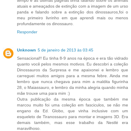
tempo e as últimas páginas tinha falando sobre os animais
atuais e ameaçados de extinção com a imagem de um urso
panda e falando sobre a extinção dos dinossauros,foi o
meu primeiro livrinho em que aprendi mais ou menos
profundamente os dinossauro.
Responder
Unknown
5 de janeiro de 2013 às 03:45
Sensacional!! Eu tinha 8-9 anos na época e era tão vidrado
quanto você pelos mesmos motivos. Eu descobri a coleção
Dinossauros da Surpresa e me apaixonei e lembro que
carreguei muitos amigos para a mesma febre. Ainda me
lembro que nunca chegava para mim a maldita figurinha
28, o Maiassauro, e lembro da minha alegria quando minha
mãe trouxe uma para mim :)
Outra publicação da mesma época que também me
marcou muito foi uma coleção em fasciculos, se não me
engano da Ed. Globo, que vinha inclusive com um
esqueleto de Tiranossauro para montar e imagens 3D. Era
demais também, mas esse trabalho da Nestlé era
maravilhoso.