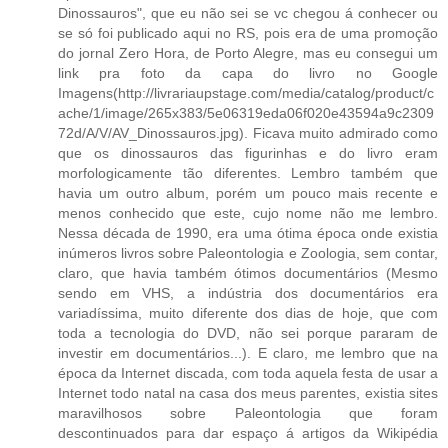
Dinossauros", que eu não sei se vc chegou á conhecer ou
se só foi publicado aqui no RS, pois era de uma promoção
do jornal Zero Hora, de Porto Alegre, mas eu consegui um
link pra foto da capa do livro no Google
Imagens(http://livrariaupstage.com/media/catalog/product/c
ache/1/image/265x383/5e06319eda06f020e43594a9c2309
72d/A/V/AV_Dinossauros.jpg). Ficava muito admirado como
que os dinossauros das figurinhas e do livro eram
morfologicamente tão diferentes. Lembro também que
havia um outro album, porém um pouco mais recente e
menos conhecido que este, cujo nome não me lembro.
Nessa década de 1990, era uma ótima época onde existia
inúmeros livros sobre Paleontologia e Zoologia, sem contar,
claro, que havia também ótimos documentários (Mesmo
sendo em VHS, a indústria dos documentários era
variadíssima, muito diferente dos dias de hoje, que com
toda a tecnologia do DVD, não sei porque pararam de
investir em documentários...). E claro, me lembro que na
época da Internet discada, com toda aquela festa de usar a
Internet todo natal na casa dos meus parentes, existia sites
maravilhosos sobre Paleontologia que foram
descontinuados para dar espaço á artigos da Wikipédia