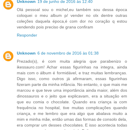
Unknown
19 de junho de 2016 às 12:40
Olá pessoal sou o michel,eu também sou dessa época
coloquei o meu album p/ vender no olx dentre outras
coleções daquela época,é com dor no coração q estou
vendendo pois preciso de grana confiram
Responder
Unknown
6 de novembro de 2016 às 01:38
Prezado(s), é com muita alegria que parabenizo o
ikessauro.com! Achar essas figurinhas na integra, ainda
mais com o álbum é formidável, e traz muitas lembranças.
Digo isso, como outros já afirmaram, essas figurinhas
fizeram parte da minha infância. No entanto, o que mais me
marcou e que teve uma importância ainda maior, além dos
dinossauros e o jeito que explicavam, era a situação em
que eu comia o chocolate. Quando era criança ia com
frequência no hospital, tive muitas complicações quando
criança, e me lembro que era algo que abalava muito a
mim e minha mãe, então umas das formas de consolo dela,
era comprar um desses chocolates. E isso acontecia todas