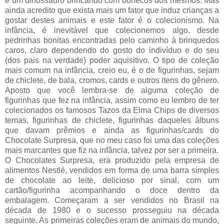
é um dinossauro brincando com bonecos dos mesmos. Mas
ainda acredito que exista mais um fator que induz crianças a
gostar destes animais e este fator é o colecionismo. Na
infância, é inevitável que colecionemos algo, desde
pedrinhas bonitas encontradas pelo caminho à brinquedos
caros, claro dependendo do gosto do indivíduo e do seu
(dos pais na verdade) poder aquisitivo. O tipo de coleção
mais comum na infância, creio eu, é o de figurinhas, sejam
de chiclete, de bala, cromos, cards e outros itens do gênero.
Aposto que você lembra-se de alguma coleção de
figurinhas que fez na infância, assim como eu lembro de ter
colecionados os famosos Tazos da Elma Chips de diversos
temas, figurinhas de chiclete, figurinhas daqueles álbuns
que davam prêmios e ainda as figurinhas/cards do
Chocolate Surpresa, que no meu caso foi uma das coleções
mais marcantes que fiz na infância, talvez por ser a primeira.
O Chocolates Surpresa, era produzido pela empresa de
alimentos Nestlé, vendidos em forma de uma barra simples
de chocolate ao leite, delicioso por sinal, com um
cartão/figurinha acompanhando o doce dentro da
embalagem. Começaram a ser vendidos no Brasil na
década de 1980 e o sucesso prosseguiu na década
seguinte. As primeiras coleções eram de animais do mundo,