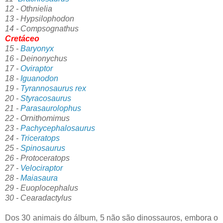
12 - Othnielia
13 - Hypsilophodon
14 - Compsognathus
Cretáceo
15 -
Baryonyx
16 - Deinonychus
17 -
Oviraptor
18 -
Iguanodon
19 -
Tyrannosaurus rex
20 -
Styracosaurus
21 -
Parasaurolophus
22 - Ornithomimus
23 -
Pachycephalosaurus
24 -
Triceratops
25 -
Spinosaurus
26 - Protoceratops
27 -
Velociraptor
28 -
Maiasaura
29 - Euoplocephalus
30 - Cearadactylus
Dos 30 animais do álbum, 5 não são dinossauros, embora o