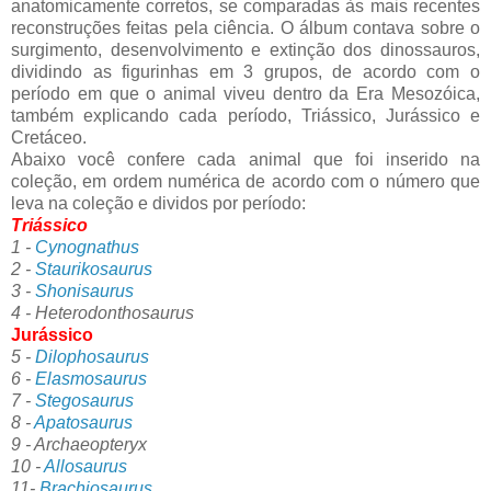
anatomicamente corretos, se comparadas às mais recentes
reconstruções feitas pela ciência. O álbum contava sobre o
surgimento, desenvolvimento e extinção dos dinossauros,
dividindo as figurinhas em 3 grupos, de acordo com o
período em que o animal viveu dentro da Era Mesozóica,
também explicando cada período, Triássico, Jurássico e
Cretáceo.
Abaixo você confere cada animal que foi inserido na
coleção, em ordem numérica de acordo com o número que
leva na coleção e dividos por período:
Triássico
1 -
Cynognathus
2 -
Staurikosaurus
3 -
Shonisaurus
4 - Heterodonthosaurus
Jurássico
5 -
Dilophosaurus
6 -
Elasmosaurus
7 -
Stegosaurus
8 -
Apatosaurus
9 - Archaeopteryx
10 -
Allosaurus
11-
Brachiosaurus