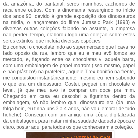
da amazônia, do pantanal, seres marinhos, cachorros de
raça entre outros. Com a dinomania ressurgindo no início
dos anos 90, devido à grande exposição dos dinossauros
na mídia, o lançamento do filme Jurassic Park (1993) e
diversas outras coleções falando no assunto, a empresa
não perdeu tempo, elaborou logo uma coleção sobre estes
seres extintos, que incluía diversas espécies.
Eu conheci o chocolate indo ao supermercado que ficava no
lado oposto da rua, lembro que eu e meu avô fomos ao
mercado, e, fuçando entre os chocolates vi aquela barra,
com uma embalagem de papel marrom (isso mesmo, papel
e não plástico!) na prateleira, aquele T.rex bonitão na frente,
me conquistou instantâneamente, mesmo eu nem sabendo
o que era um dinossauro. Gostei, peguei um chocolate e
levei, já que meu avô ia comprar um doce pra mim.
Chegando em casa eu descobri a figurinha dentro da
embalagem, só não lembro qual dinossauro era (dá uma
folga hein, eu tinha uns 3 a 4 anos, não vou lembrar de tudo
hehehe). Consegui com um amigo uma cópia digitalizada
da embalagem, para matar minha saudade daquela época e
claro, postar aqui para todos os que conheceram a coleção.