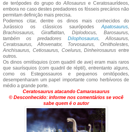
de terópodes do grupo do
Allosaurus
e Ceratosaurídeos,
embora no caso destes predadores os fósseis precários não
permitam definição mais precisa.
Podemos citar, dentre os dinos mais conhecidos do
Jurássico os clássicos saurópodes
Apatosaurus
,
Brachiosaurus, Giraffatitan, Diplodocus, Barosaurus,
também os predadores
Dilophosaurus
, Allosaurus,
Ceratosaurus, Afrovenator, Torvosaurus, Ornitholestes,
Anchisaurus, Cetiosaurus, Coelurus, Dinheirosaurus
entre
outros.
Os dinos ornitísquios (com quadril de ave) eram mais raros
que saurísquios (com quadril de réptil), entrentanto alguns,
como os Estegossauros e pequenos ornitópodes,
desempenharam um papel importante como herbívoros de
médio a grande porte.
Ceratosaurus atacando Camarasaurus
© Desconhecido: informe nos comentários se você
sabe quem é o autor