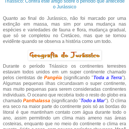
Triássico: Confira este artigo sobre o período que antecede
o Jurássico
Quanto ao final do Jurássico, não foi marcado por uma
extinção em massa, mas sim por uma mudança nas
espécies e variedades de fauna e flora, mudança gradual,
que só se completou no Cretáceo, mas que se tornou
evidênte quando se observa a história como um todo.
Durante o período Triássico os continentes terrestres
estavam todos unidos em um super continente chamado
pelos cientistas de
Pangéia
(significando "
Toda a Terra
").
Algumas pequenas ilhas circundavam o super continente,
mas muito pequenas para serem consideradas continentes
individuais. O oceano que recobria todo o resto do globo era
chamado
Panthalassa
(significando "
Todo a Mar
"). O clima
era seco na maior parte do continente pois só as bordas do
litoral é que mantinham contato com água durante todo o
ano, assim permitindo um clima mais ameno nas áreas
costeiras, enquanto que no meio do continente o clima era