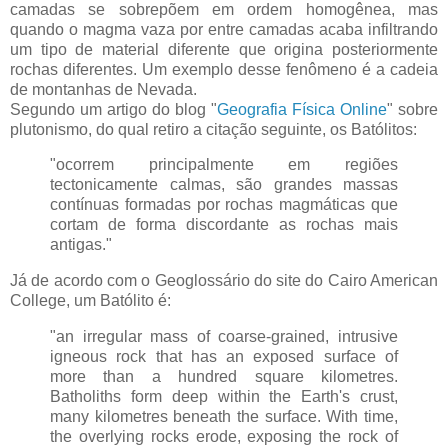
camadas se sobrepõem em ordem homogênea, mas
quando o magma vaza por entre camadas acaba infiltrando
um tipo de material diferente que origina posteriormente
rochas diferentes. Um exemplo desse fenômeno é a cadeia
de montanhas de Nevada.
Segundo um artigo do blog "
Geografia Física Online
" sobre
plutonismo, do qual retiro a citação seguinte, os Batólitos:
"ocorrem principalmente em regiões
tectonicamente calmas, são grandes massas
contínuas formadas por rochas magmáticas que
cortam de forma discordante as rochas mais
antigas."
Já de acordo com o Geoglossário do site do Cairo American
College, um Batólito é:
"an irregular mass of coarse-grained, intrusive
igneous rock that has an exposed surface of
more than a hundred square kilometres.
Batholiths form deep within the Earth's crust,
many kilometres beneath the surface. With time,
the overlying rocks erode, exposing the rock of