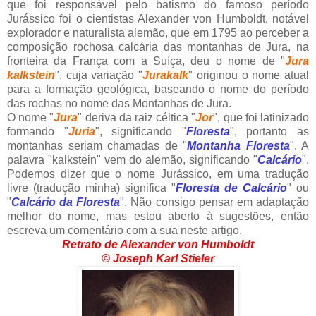
que foi responsável pelo batismo do famoso período
Jurássico foi o cientistas Alexander von Humboldt, notável
explorador e naturalista alemão, que em 1795 ao perceber a
composição rochosa calcária das montanhas de Jura, na
fronteira da França com a Suíça, deu o nome de "
Jura
kalkstein
", cuja variação "
Jurakalk
" originou o nome atual
para a formação geológica, baseando o nome do período
das rochas no nome das Montanhas de Jura.
O nome "
Jura
" deriva da raiz céltica "
Jor
", que foi latinizado
formando "
Juria
", significando "
Floresta
", portanto as
montanhas seriam chamadas de "
Montanha Floresta
". A
palavra "kalkstein" vem do alemão, significando "
Calcário
".
Podemos dizer que o nome Jurássico, em uma tradução
livre (tradução minha) significa "
Floresta de Calcário
" ou
"
Calcário da Floresta
". Não consigo pensar em adaptação
melhor do nome, mas estou aberto à sugestões, então
escreva um comentário com a sua neste artigo.
Retrato de Alexander von Humboldt
© Joseph Karl Stieler