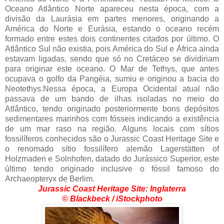
Oceano Atlântico Norte apareceu nesta época, com a
divisão da Laurásia em partes menores, originando a
América do Norte e Eurásia, estando o oceano recém
formado entre estes dois continentes citados por último. O
Atlântico Sul não existia, pois América do Sul e África ainda
estavam ligadas, sendo que só no Cretáceo se dividiriam
para originar este oceano. O Mar de Tethys, que antes
ocupava o golfo da Pangéia, sumiu e originou a bacia do
Neotethys.Nessa época, a Europa Ocidental atual não
passava de um bando de ilhas isoladas no meio do
Atlântico, tendo originado posteriormente bons depósitos
sedimentares marinhos com fósseis indicando a existência
de um mar raso na região. Alguns locais com sítios
fossilíferos conhecidos são o Jurassic Coast Heritage Site e
o renomado sítio fossilífero alemão Lagerstätten of
Holzmaden e Solnhofen, datado do Jurássico Superior, este
último tendo originado inclusive o fóssil famoso do
Archaeopteryx de Berlim.
Jurassic Coast Heritage Site: Inglaterra
© Blackbeck / iStockphoto