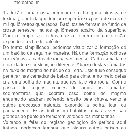
the batholith."
Tradução: "uma massa irregular de rocha ignea intrusiva de
textura granulada que tem um superfície exposta de mais de
mil quilômetros quadrados. Batólitos se formam no fundo da
crosta terrestre, muitos quilômetros abaixo da superfície.
Com o tempo, as rochas que o cobrem sofrem erosão,
expondo a rocha do batólito.
De forma simplificada, podemos visualizar a formação de
um batólito da seguinte maneira. Há uma formação rochosa
com várias camadas de rocha sedimentar. Cada camada de
uma idade e constituição diferente. Abaixo destas camadas
há fluxo de magma do núcleo da Terra. Este fluxo consegue
penetrar nas camadas de baixo para cima, e no meio delas
cria uma bolha de magma, que resfria e vira rocha. Com o
passar de alguns milhões de anos, as camadas
sedimentares que cobrem essa bolha de magma
endurecido acabam sofrendo erosão pela chuva, vento e
outros processos naturais, expondo a bolha, total ou
parcialmente. Estas bolhas ou batólitos muias vezes são
grandes ao ponto de formarem verdadeiras montanhas.
Voltando a falar do registro geológico do período aqui
tratado, podemos lembrar que alguns outros países ou