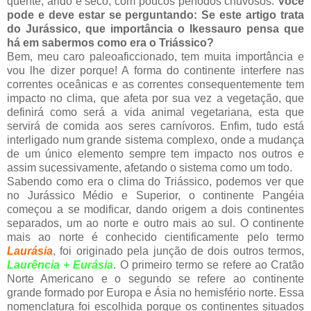
quente, árido e seco, com poucos períodos chuvosos.
Você
pode e deve estar se perguntando: Se este artigo trata
do Jurássico, que importância o Ikessauro pensa que
há em sabermos como era o Triássico?
Bem, meu caro paleoaficcionado, tem muita importância e
vou lhe dizer porque! A forma do continente interfere nas
correntes oceânicas e as correntes consequentemente tem
impacto no clima, que afeta por sua vez a vegetação, que
definirá como será a vida animal vegetariana, esta que
servirá de comida aos seres carnívoros. Enfim, tudo está
interligado num grande sistema complexo, onde a mudança
de um único elemento sempre tem impacto nos outros e
assim sucessivamente, afetando o sistema como um todo.
Sabendo como era o clima do Triássico, podemos ver que
no Jurássico Médio e Superior, o continente Pangéia
começou a se modificar, dando origem a dois continentes
separados, um ao norte e outro mais ao sul. O continente
mais ao norte é conhecido cientificamente pelo termo
Laurásia
, foi originado pela junção de dois outros termos,
Laurência + Eurásia
. O primeiro termo se refere ao Cratão
Norte Americano e o segundo se refere ao continente
grande formado por Europa e Ásia no hemisfério norte. Essa
nomenclatura foi escolhida porque os continentes situados