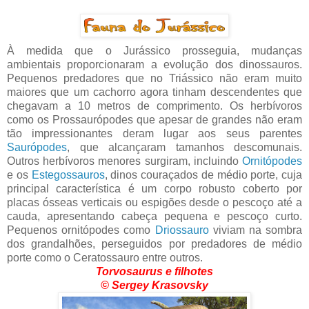
À medida que o Jurássico prosseguia, mudanças
ambientais proporcionaram a evolução dos dinossauros.
Pequenos predadores que no Triássico não eram muito
maiores que um cachorro agora tinham descendentes que
chegavam a 10 metros de comprimento. Os herbívoros
como os Prossaurópodes que apesar de grandes não eram
tão impressionantes deram lugar aos seus parentes
Saurópodes
, que alcançaram tamanhos descomunais.
Outros herbívoros menores surgiram, incluindo
Ornitópodes
e os
Estegossauros
, dinos couraçados de médio porte, cuja
principal característica é um corpo robusto coberto por
placas ósseas verticais ou espigões desde o pescoço até a
cauda, apresentando cabeça pequena e pescoço curto.
Pequenos ornitópodes como
Driossauro
viviam na sombra
dos grandalhões, perseguidos por predadores de médio
porte como o Ceratossauro entre outros.
Torvosaurus e filhotes
© Sergey Krasovsky