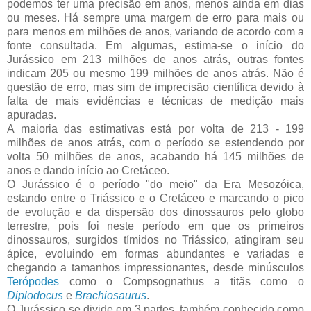
podemos ter uma precisão em anos, menos ainda em dias
ou meses. Há sempre uma margem de erro para mais ou
para menos em milhões de anos, variando de acordo com a
fonte consultada. Em algumas, estima-se o início do
Jurássico em 213 milhões de anos atrás, outras fontes
indicam 205 ou mesmo 199 milhões de anos atrás. Não é
questão de erro, mas sim de imprecisão científica devido à
falta de mais evidências e técnicas de medição mais
apuradas.
A maioria das estimativas está por volta de 213 - 199
milhões de anos atrás, com o período se estendendo por
volta 50 milhões de anos, acabando há 145 milhões de
anos e dando início ao Cretáceo.
O Jurássico é o período "do meio" da Era Mesozóica,
estando entre o Triássico e o Cretáceo e marcando o pico
de evolução e da dispersão dos dinossauros pelo globo
terrestre, pois foi neste período em que os primeiros
dinossauros, surgidos tímidos no Triássico, atingiram seu
ápice, evoluindo em formas abundantes e variadas e
chegando a tamanhos impressionantes, desde minúsculos
Terópodes
como o Compsognathus a titãs como o
Diplodocus
e
Brachiosaurus
.
O Jurássico se divide em 3 partes, também conhecido como